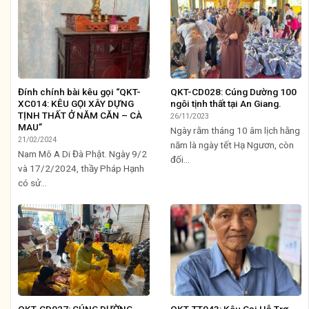
Đính chính bài kêu gọi “QKT-
QKT-CD028: Cúng Dường 100
XC014: KÊU GỌI XÂY DỰNG
ngôi tịnh thất tại An Giang.
TỊNH THẤT Ở NĂM CĂN – CÀ
26/11/2023
MAU”
Ngày rằm tháng 10 âm lịch hằng
21/02/2024
năm là ngày tết Hạ Ngươn, còn
Nam Mô A Di Đà Phật. Ngày 9/2
đối...
và 17/2/2024, thầy Pháp Hạnh
có sử...