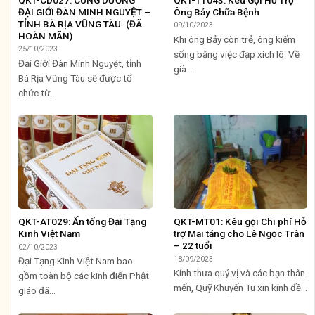
QKT-CD027: CÚNG DƯỜNG
QKT-TT043: Kêu Gọi Hỗ Trợ
ĐẠI GIỚI ĐÀN MINH NGUYỆT –
Ông Bảy Chữa Bệnh
TỈNH BÀ RỊA VŨNG TÀU. (ĐÃ
09/10/2023
HOÀN MÃN)
Khi ông Bảy còn trẻ, ông kiếm
25/10/2023
sống bằng việc đạp xích lô. Về
Đại Giới Đàn Minh Nguyệt, tỉnh
già...
Bà Rịa Vũng Tàu sẽ được tổ
chức từ...
QKT-AT029: Ấn tống Đại Tạng
QKT-MT01: Kêu gọi Chi phí Hỗ
Kinh Việt Nam
trợ Mai táng cho Lê Ngọc Trân
– 22 tuổi
02/10/2023
18/09/2023
Đại Tạng Kinh Việt Nam bao
Kính thưa quý vị và các bạn thân
gồm toàn bộ các kinh điển Phật
mến, Quỹ Khuyến Tu xin kính đề...
giáo đã...