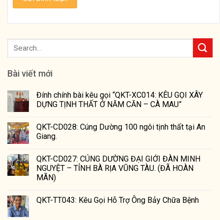
Bài viết mới
Đính chính bài kêu gọi “QKT-XC014: KÊU GỌI XÂY
DỰNG TỊNH THẤT Ở NĂM CĂN – CÀ MAU”
QKT-CD028: Cúng Dường 100 ngôi tịnh thất tại An
Giang.
QKT-CD027: CÚNG DƯỜNG ĐẠI GIỚI ĐÀN MINH
NGUYỆT – TỈNH BÀ RỊA VŨNG TÀU. (ĐÃ HOÀN
MÃN)
QKT-TT043: Kêu Gọi Hỗ Trợ Ông Bảy Chữa Bệnh