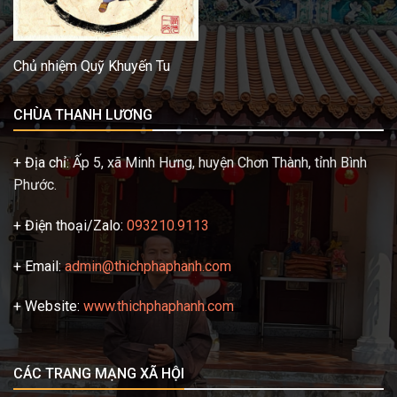
Chủ nhiệm Quỹ Khuyến Tu
CHÙA THANH LƯƠNG
+ Địa chỉ:
Ấp 5, xã Minh Hưng, huyện Chơn Thành, tỉnh Bình
Phước.
+ Điện thoại/Zalo:
093210.9113
+ Email:
admin@thichphaphanh.com
+ Website:
www.thichphaphanh.com
CÁC TRANG MẠNG XÃ HỘI