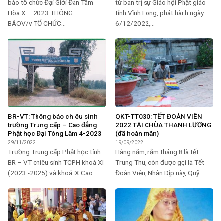
báo tổ chức Đại Giới Đàn Tâm
từ ban trị sự Giáo hội Phật giáo
Hòa X – 2023 THÔNG
tỉnh Vĩnh Long, phát hành ngày
BÁOV/v TỔ CHỨC...
6/12/2022,...
BR-VT: Thông báo chiêu sinh
QKT-TT030: TẾT ĐOÀN VIÊN
trường Trung cấp – Cao đẳng
2022 TẠI CHÙA THANH LƯƠNG
Phật học Đại Tòng Lâm 4-2023
(đã hoàn mãn)
29/11/2022
19/09/2022
Trường Trung cấp Phật học tỉnh
Hàng năm, rằm tháng 8 là tết
BR – VT chiêu sinh TCPH khoá XI
Trung Thu, còn được gọi là Tết
(2023 -2025) và khoá IX Cao...
Đoàn Viên, Nhân Dịp này, Quỹ...