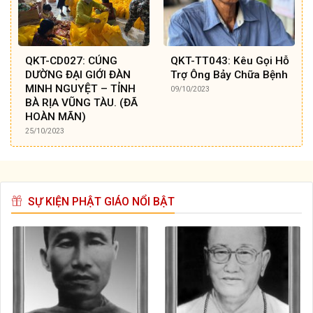
QKT-CD027: CÚNG
QKT-TT043: Kêu Gọi Hỗ
DƯỜNG ĐẠI GIỚI ĐÀN
Trợ Ông Bảy Chữa Bệnh
MINH NGUYỆT – TỈNH
09/10/2023
BÀ RỊA VŨNG TÀU. (ĐÃ
HOÀN MÃN)
25/10/2023
SỰ KIỆN PHẬT GIÁO NỔI BẬT