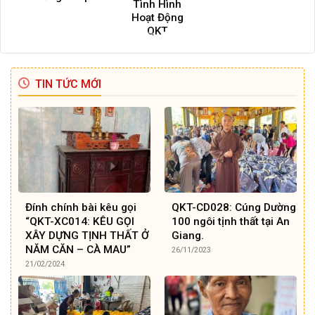
Tình Hình
Hoạt Động
QKT
TIN TỨC MỚI
Đính chính bài kêu gọi
QKT-CD028: Cúng Dường
“QKT-XC014: KÊU GỌI
100 ngôi tịnh thất tại An
XÂY DỰNG TỊNH THẤT Ở
Giang.
NĂM CĂN – CÀ MAU”
26/11/2023
21/02/2024