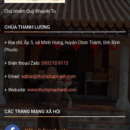
Chủ nhiệm Quỹ Khuyến Tu
CHÙA THANH LƯƠNG
+ Địa chỉ:
Ấp 5, xã Minh Hưng, huyện Chơn Thành, tỉnh Bình
Phước.
+ Điện thoại/Zalo:
093210.9113
+ Email:
admin@thichphaphanh.com
+ Website:
www.thichphaphanh.com
CÁC TRANG MẠNG XÃ HỘI