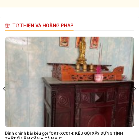
TỪ THIỆN VÀ HOẰNG PHÁP
Đính chính bài kêu gọi “QKT-XC014: KÊU GỌI XÂY DỰNG TỊNH
THẤT Ở NĂM CĂN – CÀ MAU”