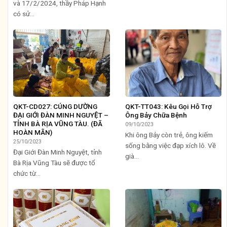
và 17/2/2024, thầy Pháp Hạnh
có sử...
QKT-CD027: CÚNG DƯỜNG
QKT-TT043: Kêu Gọi Hỗ Trợ
ĐẠI GIỚI ĐÀN MINH NGUYỆT –
Ông Bảy Chữa Bệnh
TỈNH BÀ RỊA VŨNG TÀU. (ĐÃ
09/10/2023
HOÀN MÃN)
Khi ông Bảy còn trẻ, ông kiếm
25/10/2023
sống bằng việc đạp xích lô. Về
Đại Giới Đàn Minh Nguyệt, tỉnh
già...
Bà Rịa Vũng Tàu sẽ được tổ
chức từ...