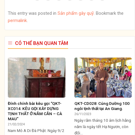
This entry was posted in
Sản phẩm gây quỹ
. Bookmark the
permalink
.
CÓ THỂ BẠN QUAN TÂM
Đính chính bài kêu gọi “QKT-
QKT-CD028: Cúng Dường 100
XC014: KÊU GỌI XÂY DỰNG
ngôi tịnh thất tại An Giang.
TỊNH THẤT Ở NĂM CĂN – CÀ
26/11/2023
MAU”
Ngày rằm tháng 10 âm lịch hằng
21/02/2024
năm là ngày tết Hạ Ngươn, còn
Nam Mô A Di Đà Phật. Ngày 9/2
đối...