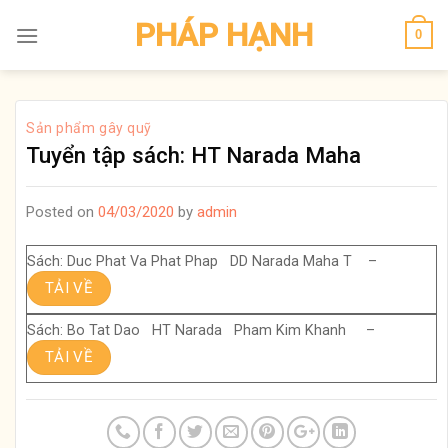
Skip
PHÁP HẠNH
0
to
content
Sản phẩm gây quỹ
Tuyển tập sách: HT Narada Maha
Posted on
04/03/2020
by
admin
Sách: Duc Phat Va Phat Phap DD Narada Maha T –
TẢI VỀ
Sách: Bo Tat Dao HT Narada Pham Kim Khanh –
TẢI VỀ