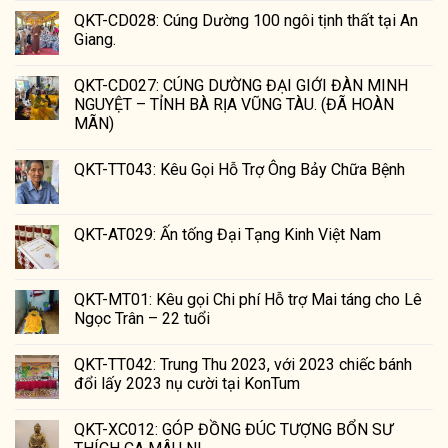
QKT-CD028: Cúng Dường 100 ngôi tịnh thất tại An
Giang.
QKT-CD027: CÚNG DƯỜNG ĐẠI GIỚI ĐÀN MINH
NGUYỆT – TỈNH BÀ RỊA VŨNG TÀU. (ĐÃ HOÀN
MÃN)
QKT-TT043: Kêu Gọi Hỗ Trợ Ông Bảy Chữa Bệnh
QKT-AT029: Ấn tống Đại Tạng Kinh Việt Nam
QKT-MT01: Kêu gọi Chi phí Hỗ trợ Mai táng cho Lê
Ngọc Trân – 22 tuổi
QKT-TT042: Trung Thu 2023, với 2023 chiếc bánh
đổi lấy 2023 nụ cười tại KonTum
QKT-XC012: GÓP ĐỒNG ĐÚC TƯỢNG BỔN SƯ