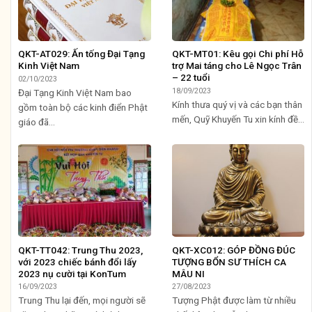
QKT-AT029: Ấn tống Đại Tạng
QKT-MT01: Kêu gọi Chi phí Hỗ
Kinh Việt Nam
trợ Mai táng cho Lê Ngọc Trân
– 22 tuổi
02/10/2023
18/09/2023
Đại Tạng Kinh Việt Nam bao
Kính thưa quý vị và các bạn thân
gồm toàn bộ các kinh điển Phật
mến, Quỹ Khuyến Tu xin kính đề...
giáo đã...
QKT-TT042: Trung Thu 2023,
QKT-XC012: GÓP ĐỒNG ĐÚC
với 2023 chiếc bánh đổi lấy
TƯỢNG BỔN SƯ THÍCH CA
2023 nụ cười tại KonTum
MÂU NI
16/09/2023
27/08/2023
Trung Thu lại đến, mọi người sẽ
Tượng Phật được làm từ nhiều