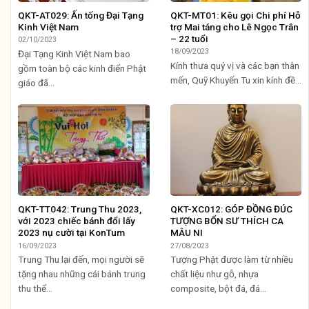
QKT-AT029: Ấn tống Đại Tạng
QKT-MT01: Kêu gọi Chi phí Hỗ
Kinh Việt Nam
trợ Mai táng cho Lê Ngọc Trân
– 22 tuổi
02/10/2023
18/09/2023
Đại Tạng Kinh Việt Nam bao
Kính thưa quý vị và các bạn thân
gồm toàn bộ các kinh điển Phật
mến, Quỹ Khuyến Tu xin kính đề...
giáo đã...
QKT-TT042: Trung Thu 2023,
QKT-XC012: GÓP ĐỒNG ĐÚC
với 2023 chiếc bánh đổi lấy
TƯỢNG BỔN SƯ THÍCH CA
2023 nụ cười tại KonTum
MÂU NI
16/09/2023
27/08/2023
Trung Thu lại đến, mọi người sẽ
Tượng Phật được làm từ nhiều
tặng nhau những cái bánh trung
chất liệu như gỗ, nhựa
thu thể...
composite, bột đá, đá...