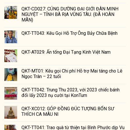
QKT-CD027: CÚNG DƯỜNG ĐẠI GIỚI ĐÀN MINH
NGUYỆT – TỈNH BÀ RỊA VŨNG TÀU. (ĐÃ HOÀN
MÃN)
QKT-TT043: Kêu Gọi Hỗ Trợ Ông Bảy Chữa Bệnh
QKT-AT029: Ấn tống Đại Tạng Kinh Việt Nam
QKT-MT01: Kêu gọi Chi phí Hỗ trợ Mai táng cho Lê
Ngọc Trân – 22 tuổi
QKT-TT042: Trung Thu 2023, với 2023 chiếc bánh
đổi lấy 2023 nụ cười tại KonTum
QKT-XC012: GÓP ĐỒNG ĐÚC TƯỢNG BỔN SƯ
THÍCH CA MÂU NI
QKT-TT041: Trao quà từ thiện tại Bình Phước dịp Vu