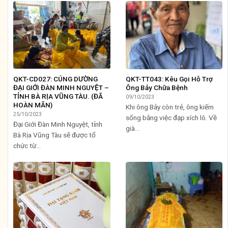
QKT-CD027: CÚNG DƯỜNG
QKT-TT043: Kêu Gọi Hỗ Trợ
ĐẠI GIỚI ĐÀN MINH NGUYỆT –
Ông Bảy Chữa Bệnh
TỈNH BÀ RỊA VŨNG TÀU. (ĐÃ
09/10/2023
HOÀN MÃN)
Khi ông Bảy còn trẻ, ông kiếm
25/10/2023
sống bằng việc đạp xích lô. Về
Đại Giới Đàn Minh Nguyệt, tỉnh
già...
Bà Rịa Vũng Tàu sẽ được tổ
chức từ...