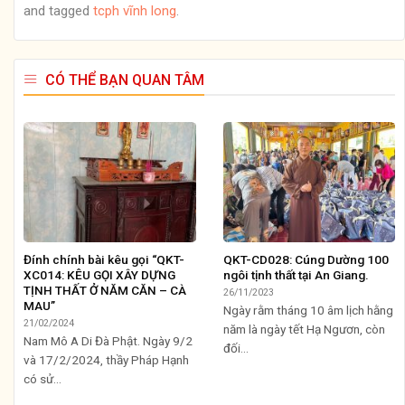
and tagged
tcph vĩnh long
.
CÓ THỂ BẠN QUAN TÂM
Đính chính bài kêu gọi “QKT-
QKT-CD028: Cúng Dường 100
XC014: KÊU GỌI XÂY DỰNG
ngôi tịnh thất tại An Giang.
TỊNH THẤT Ở NĂM CĂN – CÀ
26/11/2023
MAU”
Ngày rằm tháng 10 âm lịch hằng
21/02/2024
năm là ngày tết Hạ Ngươn, còn
Nam Mô A Di Đà Phật. Ngày 9/2
đối...
và 17/2/2024, thầy Pháp Hạnh
có sử...