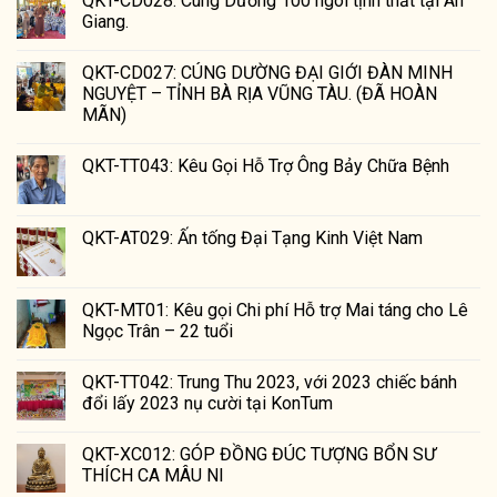
QKT-CD028: Cúng Dường 100 ngôi tịnh thất tại An
Giang.
QKT-CD027: CÚNG DƯỜNG ĐẠI GIỚI ĐÀN MINH
NGUYỆT – TỈNH BÀ RỊA VŨNG TÀU. (ĐÃ HOÀN
MÃN)
QKT-TT043: Kêu Gọi Hỗ Trợ Ông Bảy Chữa Bệnh
QKT-AT029: Ấn tống Đại Tạng Kinh Việt Nam
QKT-MT01: Kêu gọi Chi phí Hỗ trợ Mai táng cho Lê
Ngọc Trân – 22 tuổi
QKT-TT042: Trung Thu 2023, với 2023 chiếc bánh
đổi lấy 2023 nụ cười tại KonTum
QKT-XC012: GÓP ĐỒNG ĐÚC TƯỢNG BỔN SƯ
THÍCH CA MÂU NI