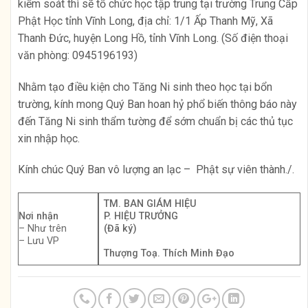
kiểm soát thì sẽ tổ chức học tập trung tại trường Trung Cấp
Phật Học tỉnh Vĩnh Long, địa chỉ: 1/1 Ấp Thanh Mỹ, Xã
Thanh Đức, huyện Long Hồ, tỉnh Vĩnh Long. (Số điện thoại
văn phòng: 0945196193)
Nhằm tạo điều kiện cho Tăng Ni sinh theo học tại bổn
trường, kính mong Quý Ban hoan hỷ phổ biến thông báo này
đến Tăng Ni sinh thẩm tường để sớm chuẩn bị các thủ tục
xin nhập học.
Kính chúc Quý Ban vô lượng an lạc – Phật sự viên thành./.
TM. BAN GIÁM HIỆU
Nơi nhận
P. HIỆU TRƯỞNG
– Như trên
(Đã ký)
– Lưu VP
Thượng Toạ. Thích Minh Đạo