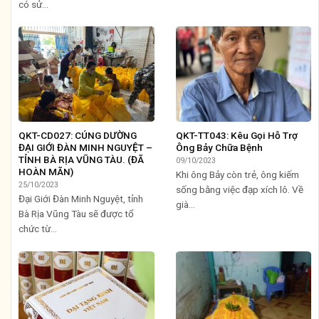
có sử...
QKT-CD027: CÚNG DƯỜNG
QKT-TT043: Kêu Gọi Hỗ Trợ
ĐẠI GIỚI ĐÀN MINH NGUYỆT –
Ông Bảy Chữa Bệnh
TỈNH BÀ RỊA VŨNG TÀU. (ĐÃ
09/10/2023
HOÀN MÃN)
Khi ông Bảy còn trẻ, ông kiếm
25/10/2023
sống bằng việc đạp xích lô. Về
Đại Giới Đàn Minh Nguyệt, tỉnh
già...
Bà Rịa Vũng Tàu sẽ được tổ
chức từ...