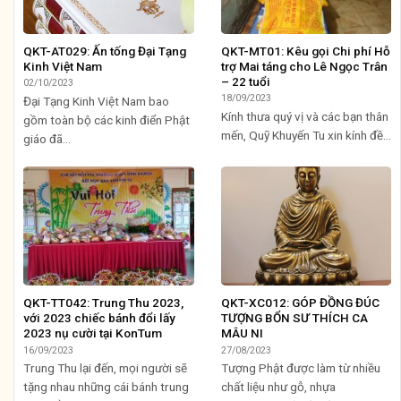
QKT-AT029: Ấn tống Đại Tạng
QKT-MT01: Kêu gọi Chi phí Hỗ
Kinh Việt Nam
trợ Mai táng cho Lê Ngọc Trân
– 22 tuổi
02/10/2023
18/09/2023
Đại Tạng Kinh Việt Nam bao
Kính thưa quý vị và các bạn thân
gồm toàn bộ các kinh điển Phật
mến, Quỹ Khuyến Tu xin kính đề...
giáo đã...
QKT-TT042: Trung Thu 2023,
QKT-XC012: GÓP ĐỒNG ĐÚC
với 2023 chiếc bánh đổi lấy
TƯỢNG BỔN SƯ THÍCH CA
2023 nụ cười tại KonTum
MÂU NI
16/09/2023
27/08/2023
Trung Thu lại đến, mọi người sẽ
Tượng Phật được làm từ nhiều
tặng nhau những cái bánh trung
chất liệu như gỗ, nhựa