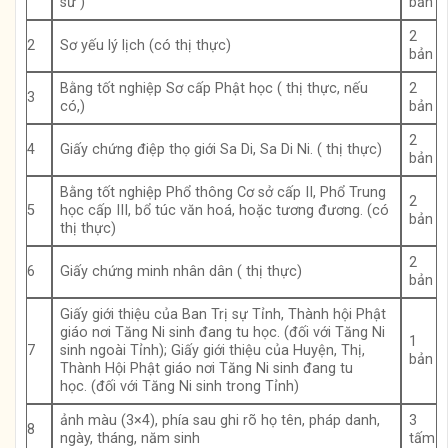
sư )
bản
2
2
Sơ yếu lý lịch (có thị thực)
bản
Bằng tốt nghiệp Sơ cấp Phật học ( thị thực, nếu
2
3
có,)
bản
2
4
Giấy chứng điệp thọ giới Sa Di, Sa Di Ni. ( thị thực)
bản
Bằng tốt nghiệp Phổ thông Cơ sở cấp II, Phổ Trung
2
5
học cấp III, bổ túc văn hoá, hoặc tương đương. (có
bản
thị thực)
2
6
Giấy chứng minh nhân dân ( thị thực)
bản
Giấy giới thiệu của Ban Trị sự Tỉnh, Thành hội Phật
giáo nơi Tăng Ni sinh đang tu học. (đối với Tăng Ni
1
7
sinh ngoài Tỉnh); Giấy giới thiệu của Huyện, Thị,
bản
Thành Hội Phật giáo nơi Tăng Ni sinh đang tu
học. (đối với Tăng Ni sinh trong Tỉnh)
ảnh màu (3×4), phía sau ghi rõ họ tên, pháp danh,
3
8
ngày, tháng, năm sinh
tấm