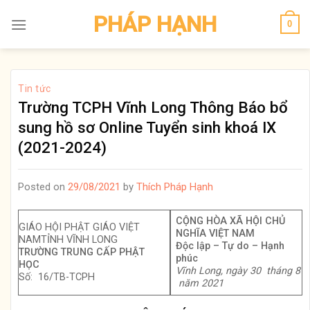
Skip
PHÁP HẠNH
0
to
content
Tin tức
Trường TCPH Vĩnh Long Thông Báo bổ
sung hồ sơ Online Tuyển sinh khoá IX
(2021-2024)
Posted on
29/08/2021
by
Thích Pháp Hạnh
CỘNG HÒA XÃ HỘI CHỦ
GIÁO HỘI PHẬT GIÁO VIỆT
NGHĨA VIỆT NAM
NAMTỈNH VĨNH LONG
Độc lập – Tự do – Hạnh
TRƯỜNG TRUNG CẤP PHẬT
phúc
HỌC
Vĩnh Long, ngày 30 tháng 8
Số: 16/TB-TCPH
năm 2021