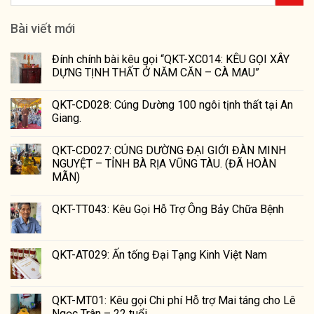
Bài viết mới
Đính chính bài kêu gọi “QKT-XC014: KÊU GỌI XÂY
DỰNG TỊNH THẤT Ở NĂM CĂN – CÀ MAU”
QKT-CD028: Cúng Dường 100 ngôi tịnh thất tại An
Giang.
QKT-CD027: CÚNG DƯỜNG ĐẠI GIỚI ĐÀN MINH
NGUYỆT – TỈNH BÀ RỊA VŨNG TÀU. (ĐÃ HOÀN
MÃN)
QKT-TT043: Kêu Gọi Hỗ Trợ Ông Bảy Chữa Bệnh
QKT-AT029: Ấn tống Đại Tạng Kinh Việt Nam
QKT-MT01: Kêu gọi Chi phí Hỗ trợ Mai táng cho Lê
Ngọc Trân – 22 tuổi