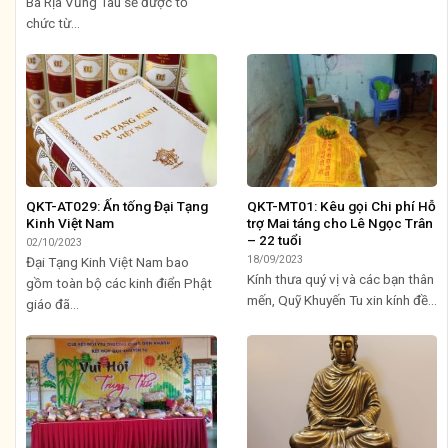
Bà Rịa Vũng Tàu sẽ được tổ
chức từ...
QKT-AT029: Ấn tống Đại Tạng
QKT-MT01: Kêu gọi Chi phí Hỗ
Kinh Việt Nam
trợ Mai táng cho Lê Ngọc Trân
– 22 tuổi
02/10/2023
18/09/2023
Đại Tạng Kinh Việt Nam bao
Kính thưa quý vị và các bạn thân
gồm toàn bộ các kinh điển Phật
mến, Quỹ Khuyến Tu xin kính đề...
giáo đã...