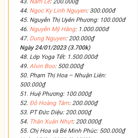
43.
Nam Le
: 200.000₫
44.
Ngoc Ky Linh Nguyen
: 300.000đ
45. Nguyễn Thị Uyên Phương: 100.000đ
46.
Nguyễn Mỹ Hằng
: 1.000.000đ
47.
Dung Nguyen
: 200.000₫
Ngày 24/01/2023 (3.700k)
48. Lớp Yoga Tết: 1.500.000đ
49.
Alvin Boo
: 500.000₫
50. Phạm Thị Hoa – Nhuận Liên:
500.000₫
51. Huệ Phương: 100.000₫
52.
Đỗ Hoàng Tâm
: 200.000₫
53. PT Đức Diệu: 200.000₫
54.
Thân Xuân Nhựt
: 200.000₫
55. Chị Hoa và Bé Minh Phúc: 500.000₫