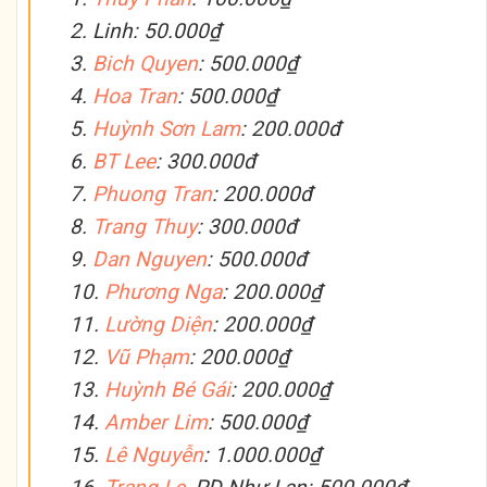
2. Linh: 50.000₫
3.
Bich Quyen
: 500.000₫
4.
Hoa Tran
: 500.000₫
5.
Huỳnh Sơn Lam
: 200.000đ
6.
BT Lee
: 300.000đ
7.
Phuong Tran
: 200.000đ
8.
Trang Thuy
: 300.000đ
9.
Dan Nguyen
: 500.000đ
10.
Phương Nga
: 200.000₫
11.
Lường Diện
: 200.000₫
12.
Vũ Phạm
: 200.000₫
13.
Huỳnh Bé Gái
: 200.000₫
14.
Amber Lim
: 500.000₫
15.
Lê Nguyễn
: 1.000.000₫