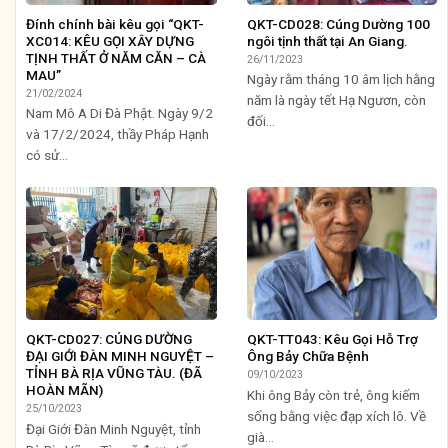
Đính chính bài kêu gọi “QKT-
QKT-CD028: Cúng Dường 100
XC014: KÊU GỌI XÂY DỰNG
ngôi tịnh thất tại An Giang.
TỊNH THẤT Ở NĂM CĂN – CÀ
26/11/2023
MAU”
Ngày rằm tháng 10 âm lịch hằng
21/02/2024
năm là ngày tết Hạ Ngươn, còn
Nam Mô A Di Đà Phật. Ngày 9/2
đối...
và 17/2/2024, thầy Pháp Hạnh
có sử...
QKT-CD027: CÚNG DƯỜNG
QKT-TT043: Kêu Gọi Hỗ Trợ
ĐẠI GIỚI ĐÀN MINH NGUYỆT –
Ông Bảy Chữa Bệnh
TỈNH BÀ RỊA VŨNG TÀU. (ĐÃ
09/10/2023
HOÀN MÃN)
Khi ông Bảy còn trẻ, ông kiếm
25/10/2023
sống bằng việc đạp xích lô. Về
Đại Giới Đàn Minh Nguyệt, tỉnh
già...