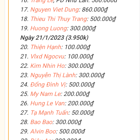
16.
Trang Le
, PD Như Lan: 500.000đ
17.
Nguyen Viet Dung
: 860.000₫
18.
Thieu Thi Thuy Trang
: 500.000₫
19.
Huong Luong
: 300.000₫
Ngày 21/1/2023 (3.950k)
20.
Thiện Hạnh
: 100.000₫
21.
Vlxd Ngocvu
: 100.000₫
22.
Kim Nhin Ho
: 300.000₫
23.
Nguyễn Thị Lành
: 300.000₫
24.
Đổng Đình Vị
: 500.000₫
25.
My Nam Le
: 200.000₫
26.
Hung Le Van
: 200.000₫
27.
Tạ Mạnh Tuấn
: 50.000₫
28.
Bao Bao
: 300.000₫
29.
Alvin Boo
: 500.000đ