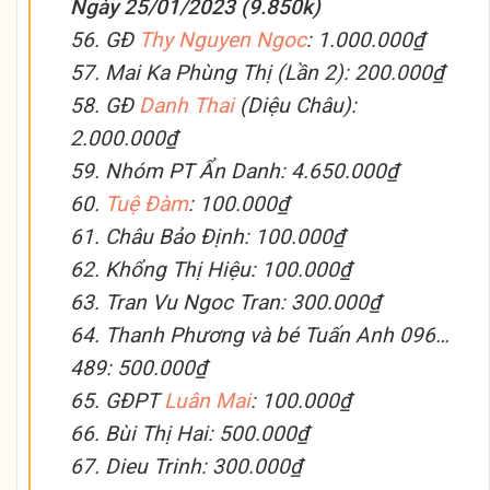
Ngày 25/01/2023 (9.850k)
56. GĐ
Thy Nguyen Ngoc
: 1.000.000₫
57. Mai Ka Phùng Thị (Lần 2): 200.000₫
58. GĐ
Danh Thai
(Diệu Châu):
2.000.000₫
59. Nhóm PT Ẩn Danh: 4.650.000₫
60.
Tuệ Đàm
: 100.000₫
61. Châu Bảo Định: 100.000₫
62. Khổng Thị Hiệu: 100.000₫
63. Tran Vu Ngoc Tran: 300.000₫
64. Thanh Phương và bé Tuấn Anh 096…
489: 500.000₫
65. GĐPT
Luân Mai
: 100.000₫
66. Bùi Thị Hai: 500.000₫
67. Dieu Trinh: 300.000₫