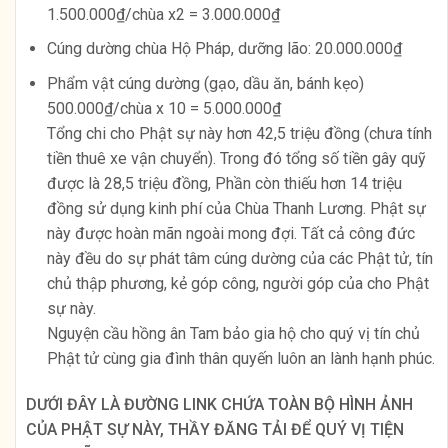
1.500.000₫/chùa x2 = 3.000.000₫
Cúng dường chùa Hộ Pháp, dưỡng lão: 20.000.000₫
Phẩm vật cúng dường (gạo, dầu ăn, bánh kẹo)
500.000₫/chùa x 10 = 5.000.000₫
Tổng chi cho Phật sự này hơn 42,5 triệu đồng (chưa tính
tiền thuê xe vận chuyển). Trong đó tổng số tiền gây quỹ
được là 28,5 triệu đồng, Phần còn thiếu hơn 14 triệu
đồng sử dụng kinh phí của Chùa Thanh Lương. Phật sự
này được hoàn mãn ngoài mong đợi. Tất cả công đức
này đều do sự phát tâm cúng dường của các Phật tử, tín
chủ thập phương, kẻ góp công, người góp của cho Phật
sự này.
Nguyện cầu hồng ân Tam bảo gia hộ cho quý vị tín chủ
Phật tử cùng gia đình thân quyến luôn an lành hạnh phúc.
DƯỚI ĐÂY LÀ ĐƯỜNG LINK CHỨA TOÀN BỘ HÌNH ẢNH
CỦA PHẬT SỰ NÀY, THẦY ĐĂNG TẢI ĐỂ QUÝ VỊ TIỆN