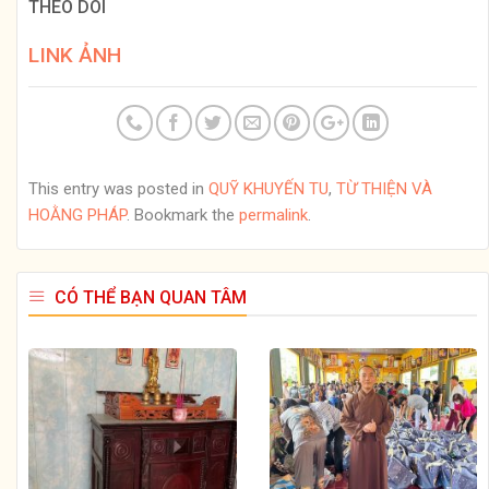
THEO DÕI
LINK ẢNH
This entry was posted in
QUỸ KHUYẾN TU
,
TỪ THIỆN VÀ
HOẰNG PHÁP
. Bookmark the
permalink
.
CÓ THỂ BẠN QUAN TÂM