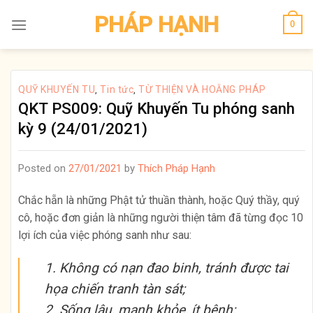
Skip
PHÁP HẠNH
0
to
content
QUỸ KHUYẾN TU
Tin tức
TỪ THIỆN VÀ HOẰNG PHÁP
,
,
QKT PS009: Quỹ Khuyến Tu phóng sanh
kỳ 9 (24/01/2021)
Posted on
27/01/2021
by
Thích Pháp Hạnh
Chắc hẵn là những Phật tử thuần thành, hoặc Quý thầy, quý
cô, hoặc đơn giản là những người thiện tâm đã từng đọc 10
lợi ích của việc phóng sanh như sau:
1. Không có nạn đao binh, tránh được tai
họa chiến tranh tàn sát;
2. Sống lâu, mạnh khỏe, ít bệnh;