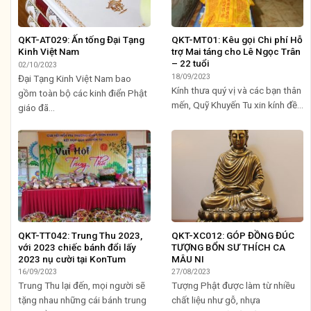
QKT-AT029: Ấn tống Đại Tạng
QKT-MT01: Kêu gọi Chi phí Hỗ
Kinh Việt Nam
trợ Mai táng cho Lê Ngọc Trân
– 22 tuổi
02/10/2023
18/09/2023
Đại Tạng Kinh Việt Nam bao
Kính thưa quý vị và các bạn thân
gồm toàn bộ các kinh điển Phật
mến, Quỹ Khuyến Tu xin kính đề...
giáo đã...
QKT-TT042: Trung Thu 2023,
QKT-XC012: GÓP ĐỒNG ĐÚC
với 2023 chiếc bánh đổi lấy
TƯỢNG BỔN SƯ THÍCH CA
2023 nụ cười tại KonTum
MÂU NI
16/09/2023
27/08/2023
Trung Thu lại đến, mọi người sẽ
Tượng Phật được làm từ nhiều
tặng nhau những cái bánh trung
chất liệu như gỗ, nhựa