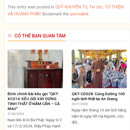
This entry was posted in
QUỸ KHUYẾN TU
,
Tin tức
,
TỪ THIỆN
VÀ HOẰNG PHÁP
. Bookmark the
permalink
.
CÓ THỂ BẠN QUAN TÂM
Đính chính bài kêu gọi “QKT-
QKT-CD028: Cúng Dường 100
XC014: KÊU GỌI XÂY DỰNG
ngôi tịnh thất tại An Giang.
TỊNH THẤT Ở NĂM CĂN – CÀ
26/11/2023
MAU”
Ngày rằm tháng 10 âm lịch hằng
21/02/2024
năm là ngày tết Hạ Ngươn, còn
Nam Mô A Di Đà Phật. Ngày 9/2
đối...
và 17/2/2024, thầy Pháp Hạnh