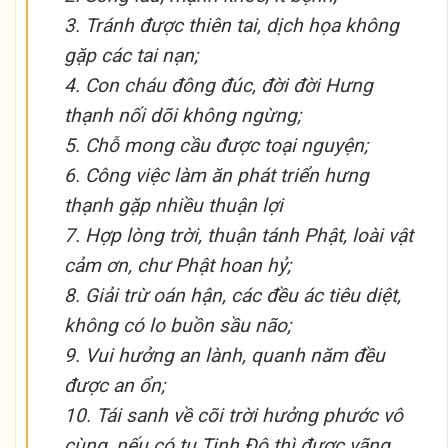
3. Tránh được thiên tai, dịch họa không
gặp các tai nạn;
4. Con cháu đông đúc, đời đời Hưng
thạnh nối dõi không ngừng;
5. Chỗ mong cầu được toại nguyện;
6. Công việc làm ăn phát triển hưng
thạnh gặp nhiều thuận lợi
7. Hợp lòng trời, thuận tánh Phật, loài vật
cảm ơn, chư Phật hoan hỷ;
8. Giải trừ oán hận, các đều ác tiêu diệt,
không có lo buồn sầu não;
9. Vui hưởng an lành, quanh năm đều
được an ổn;
10. Tái sanh về cõi trời hưởng phước vô
cùng, nếu có tu Tịnh Độ thì được vãng