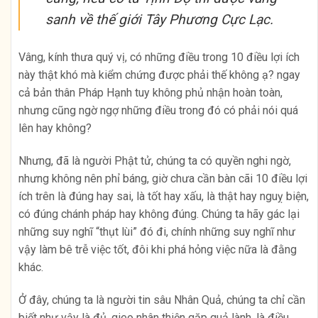
sanh về thế giới Tây Phương Cực Lạc.
Vâng, kính thưa quý vị, có những điều trong 10 điều lợi ích
này thật khó mà kiểm chứng được phải thế không ạ? ngay
cả bản thân Pháp Hạnh tuy không phủ nhận hoàn toàn,
nhưng cũng ngờ ngợ những điều trong đó có phải nói quá
lên hay không?
Nhưng, đã là người Phật tử, chúng ta có quyền nghi ngờ,
nhưng không nên phỉ báng, giờ chưa cần bàn cãi 10 điều lợi
ích trên là đúng hay sai, là tốt hay xấu, là thật hay nguỵ biện,
có đúng chánh pháp hay không đúng. Chúng ta hãy gác lại
những suy nghĩ “thụt lùi” đó đi, chính những suy nghĩ như
vậy làm bê trễ việc tốt, đôi khi phá hỏng việc nữa là đằng
khác.
Ở đây, chúng ta là người tin sâu Nhân Quả, chúng ta chỉ cần
biết như vậy là đủ, gieo nhân thiện gặp quả lành, là điều