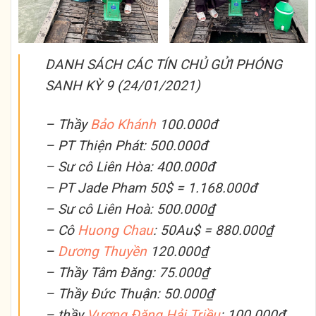
DANH SÁCH CÁC TÍN CHỦ GỬI PHÓNG
SANH KỲ 9 (24/01/2021)
– Thầy
Bảo Khánh
100.000đ
– PT Thiện Phát: 500.000đ
– Sư cô Liên Hòa: 400.000đ
– PT Jade Pham 50$ = 1.168.000đ
– Sư cô Liên Hoà: 500.000₫
– Cô
Huong Chau
: 50Au$ = 880.000₫
–
Dương Thuyền
120.000₫
– Thầy Tâm Đăng: 75.000₫
– Thầy Đức Thuận: 50.000₫
– thầy
Vương Đăng Hải Triều
: 100.000₫