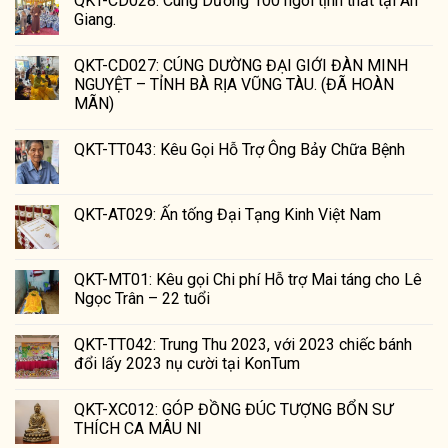
QKT-CD028: Cúng Dường 100 ngôi tịnh thất tại An
Giang.
QKT-CD027: CÚNG DƯỜNG ĐẠI GIỚI ĐÀN MINH
NGUYỆT – TỈNH BÀ RỊA VŨNG TÀU. (ĐÃ HOÀN
MÃN)
QKT-TT043: Kêu Gọi Hỗ Trợ Ông Bảy Chữa Bệnh
QKT-AT029: Ấn tống Đại Tạng Kinh Việt Nam
QKT-MT01: Kêu gọi Chi phí Hỗ trợ Mai táng cho Lê
Ngọc Trân – 22 tuổi
QKT-TT042: Trung Thu 2023, với 2023 chiếc bánh
đổi lấy 2023 nụ cười tại KonTum
QKT-XC012: GÓP ĐỒNG ĐÚC TƯỢNG BỔN SƯ
THÍCH CA MÂU NI