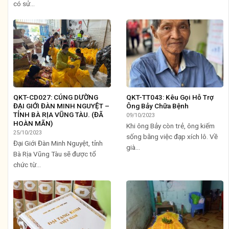
có sử...
QKT-CD027: CÚNG DƯỜNG
QKT-TT043: Kêu Gọi Hỗ Trợ
ĐẠI GIỚI ĐÀN MINH NGUYỆT –
Ông Bảy Chữa Bệnh
TỈNH BÀ RỊA VŨNG TÀU. (ĐÃ
09/10/2023
HOÀN MÃN)
Khi ông Bảy còn trẻ, ông kiếm
25/10/2023
sống bằng việc đạp xích lô. Về
Đại Giới Đàn Minh Nguyệt, tỉnh
già...
Bà Rịa Vũng Tàu sẽ được tổ
chức từ...