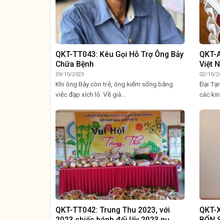
QKT-TT043: Kêu Gọi Hỗ Trợ Ông Bảy
QKT-A
Chữa Bệnh
Việt 
09/10/2023
02/10/2
Khi ông Bảy còn trẻ, ông kiếm sống bằng
Đại Tạ
việc đạp xích lô. Về già...
các kin
QKT-TT042: Trung Thu 2023, với
QKT-
2023 chiếc bánh đổi lấy 2023 nụ
BỔN 