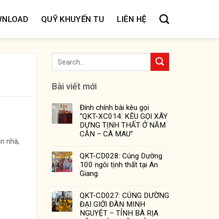
WNLOAD
QUỸ KHUYẾN TU
LIÊN HỆ
Bài viết mới
Đính chính bài kêu gọi
“QKT-XC014: KÊU GỌI XÂY
DỰNG TỊNH THẤT Ở NĂM
CĂN – CÀ MAU”
n nhà,
QKT-CD028: Cúng Dường
100 ngôi tịnh thất tại An
Giang.
QKT-CD027: CÚNG DƯỜNG
ĐẠI GIỚI ĐÀN MINH
NGUYỆT – TỈNH BÀ RỊA