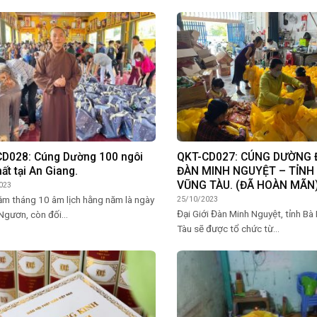
D028: Cúng Dường 100 ngôi
QKT-CD027: CÚNG DƯỜNG Đ
hất tại An Giang.
ĐÀN MINH NGUYỆT – TỈNH 
VŨNG TÀU. (ĐÃ HOÀN MÃN
023
ằm tháng 10 âm lịch hằng năm là ngày
25/10/2023
Đại Giới Đàn Minh Nguyệt, tỉnh Bà
Ngươn, còn đối...
Tàu sẽ được tổ chức từ...