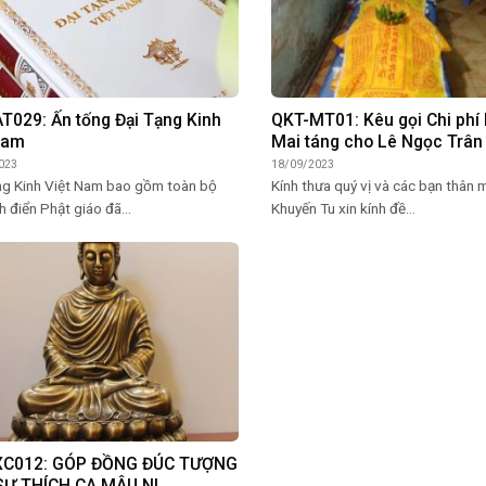
T029: Ấn tống Đại Tạng Kinh
QKT-MT01: Kêu gọi Chi phí 
Nam
Mai táng cho Lê Ngọc Trân 
023
18/09/2023
ng Kinh Việt Nam bao gồm toàn bộ
Kính thưa quý vị và các bạn thân 
h điển Phật giáo đã...
Khuyến Tu xin kính đề...
XC012: GÓP ĐỒNG ĐÚC TƯỢNG
SƯ THÍCH CA MÂU NI