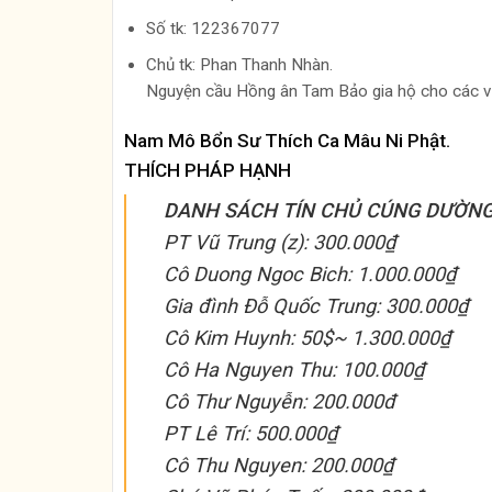
Số tk: 122367077
Chủ tk: Phan Thanh Nhàn.
Nguyện cầu Hồng ân Tam Bảo gia hộ cho các vị tí
Nam Mô Bổn Sư Thích Ca Mâu Ni Phật.
THÍCH PHÁP HẠNH
DANH SÁCH TÍN CHỦ CÚNG DƯỜNG
PT Vũ Trung (z): 300.000₫
Cô Duong Ngoc Bich: 1.000.000₫
Gia đình Đỗ Quốc Trung: 300.000₫
Cô Kim Huynh: 50$~ 1.300.000₫
Cô Ha Nguyen Thu: 100.000₫
Cô Thư Nguyễn: 200.000đ
PT Lê Trí: 500.000₫
Cô Thu Nguyen: 200.000₫