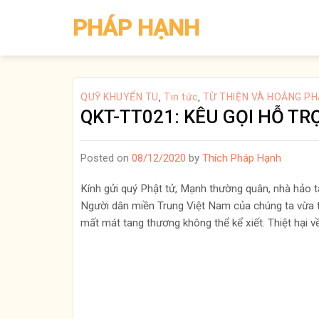
Skip
PHÁP HẠNH
to
content
QUỸ KHUYẾN TU
Tin tức
TỪ THIỆN VÀ HOẰNG P
,
,
QKT-TT021: KÊU GỌI HỖ TR
Posted on
08/12/2020
by
Thích Pháp Hạnh
Kính gửi quý Phật tử, Mạnh thường quân, nhà hảo 
Người dân miền Trung Việt Nam của chúng ta vừa t
mất mát tang thương không thể kể xiết. Thiệt hại 