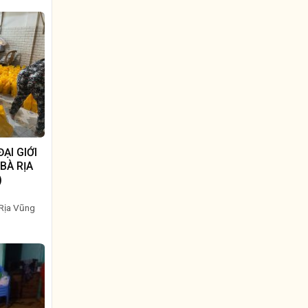
ẠI GIỚI
BÀ RỊA
)
 Rịa Vũng