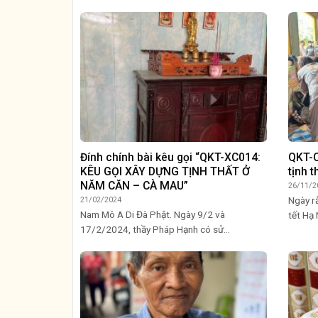
Đính chính bài kêu gọi “QKT-XC014:
QKT-C
KÊU GỌI XÂY DỰNG TỊNH THẤT Ở
tịnh t
NĂM CĂN – CÀ MAU”
26/11/2
Ngày r
21/02/2024
Nam Mô A Di Đà Phật. Ngày 9/2 và
tết Hạ 
17/2/2024, thầy Pháp Hạnh có sử...