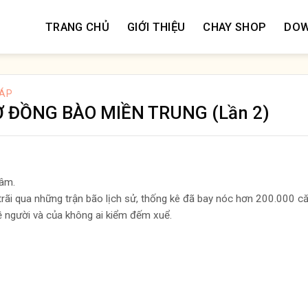
TRANG CHỦ
GIỚI THIỆU
CHAY SHOP
DO
HÁP
Ợ ĐỒNG BÀO MIỀN TRUNG (Lần 2)
tâm.
rãi qua những trận bão lịch sử, thống kê đã bay nóc hơn 200.000 că
về người và của không ai kiểm đếm xuể.