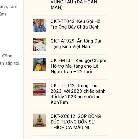
VŨNG TÀU. (ĐÃ HOÀN
sách, tạm
MÃN)
làm
QKT-TT043: Kêu Gọi Hỗ
Trợ Ông Bảy Chữa Bệnh
QKT-AT029: Ấn tống Đại
Tạng Kinh Việt Nam
n đồng
QKT-MT01: Kêu gọi Chi phí
an sắp tới.
Hỗ trợ Mai táng cho Lê
Ngọc Trân – 22 tuổi
QKT-TT042: Trung Thu
2023, với 2023 chiếc bánh
đổi lấy 2023 nụ cười tại
KonTum
QKT-XC012: GÓP ĐỒNG
ĐÚC TƯỢNG BỔN SƯ
THÍCH CA MÂU NI