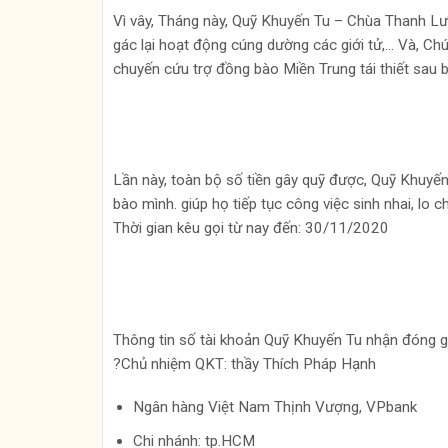
Vì vây, Tháng này, Quỹ Khuyến Tu – Chùa Thanh Lư
gác lại hoạt động cúng dường các giới tử,… Và, C
chuyến cứu trợ đồng bào Miền Trung tái thiết sau b
Lần này, toàn bộ số tiền gây quỹ được, Quỹ Khuyế
bào mình. giúp họ tiếp tục công việc sinh nhai, lo c
Thời gian kêu gọi từ nay đến: 30/11/2020
Thông tin số tài khoản Quỹ Khuyến Tu nhận đóng g
?Chủ nhiệm QKT: thầy Thích Pháp Hạnh
Ngân hàng Việt Nam Thịnh Vượng, VPbank
Chi nhánh: tp.HCM