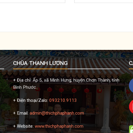
CHÙA THANH LƯƠNG
C
+ Địa chỉ:
Ấp 5, xã Minh Hưng, huyện Chơn Thành, tỉnh
Bình Phước.
+ Điện thoại/Zalo:
093210.9113
+ Email:
admin@thichphaphanh.com
+ Website:
www.thichphaphanh.com