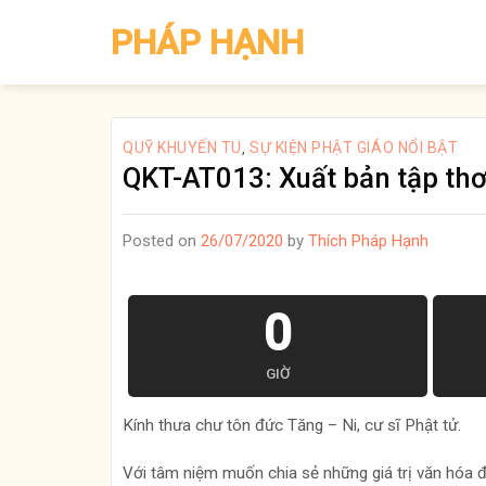
Skip
PHÁP HẠNH
to
content
QUỸ KHUYẾN TU
SỰ KIỆN PHẬT GIÁO NỔI BẬT
,
QKT-AT013: Xuất bản tập thơ
Posted on
26/07/2020
by
Thích Pháp Hạnh
0
GIỜ
Kính thưa chư tôn đức Tăng – Ni, cư sĩ Phật tử.
Với tâm niệm muốn chia sẻ những giá trị văn hóa đạ