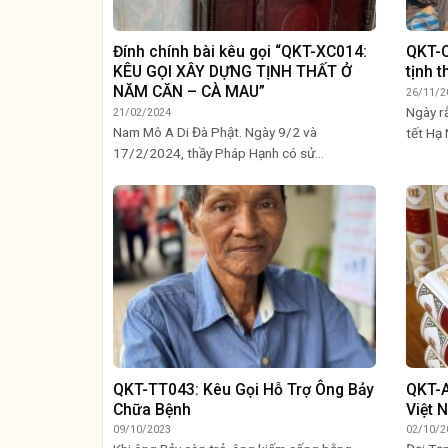
Đính chính bài kêu gọi “QKT-XC014:
QKT-C
KÊU GỌI XÂY DỰNG TỊNH THẤT Ở
tịnh t
NĂM CĂN – CÀ MAU”
26/11/2
Ngày r
21/02/2024
Nam Mô A Di Đà Phật. Ngày 9/2 và
tết Hạ 
17/2/2024, thầy Pháp Hạnh có sử...
QKT-TT043: Kêu Gọi Hỗ Trợ Ông Bảy
QKT-A
Chữa Bệnh
Việt 
09/10/2023
02/10/2