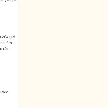
0 của Quỹ
hành tâm
n răn
í tánh