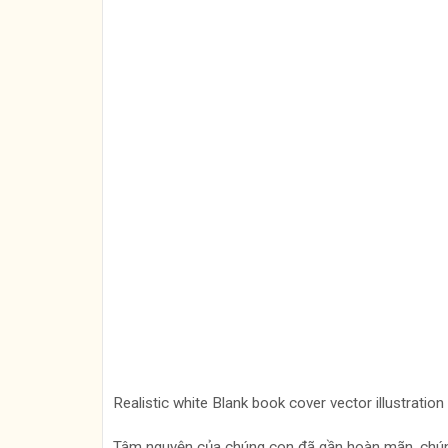
Realistic white Blank book cover vector illustration
Tâm nguyện của chúng con đã gần hoàn mãn, chúng