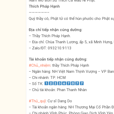
Nam Mô Bổn Sư Thích Ca Mâu Ni Phật.
Thích Pháp Hạnh
——————–
Quý thầy cô, Phật tử có thể hùn phước cho Phật s
Địa chỉ tiếp nhận cúng dường:
– Thầy Thích Pháp Hạnh.
– Địa chỉ: Chùa Thanh Lương, ấp 5, xã Minh Hưng,
– Zalo/ĐT: 093210.9113
Tài khoản tiếp nhận cúng dường:
#Chủ_nhiệm
: thầy Thích Pháp Hạnh
– Ngân hàng: NH Việt Nam Thịnh Vượng – VP Ban
– Chi nhánh: TP: HCM
– Số TK:
– Chủ tài khoản: Phan Thanh Nhàn
#Thủ_quỹ
: Cư sĩ Dang Do
– Tài khoản ngân hàng: NH Thương Mại Cổ Phần Đầ
– Chi nhánh Vĩnh Phúc, Phòng Giao Dịch Vĩnh Yên