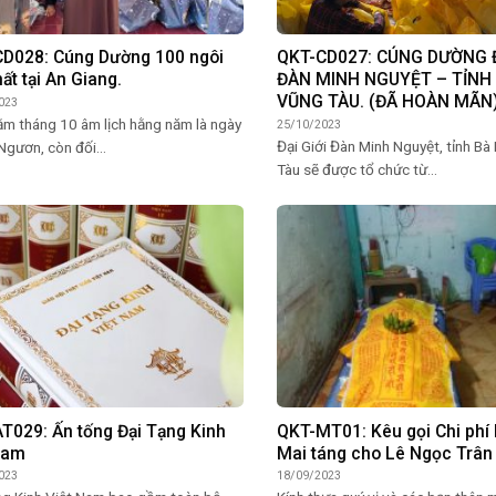
D028: Cúng Dường 100 ngôi
QKT-CD027: CÚNG DƯỜNG Đ
hất tại An Giang.
ĐÀN MINH NGUYỆT – TỈNH 
VŨNG TÀU. (ĐÃ HOÀN MÃN
023
ằm tháng 10 âm lịch hằng năm là ngày
25/10/2023
Đại Giới Đàn Minh Nguyệt, tỉnh Bà
Ngươn, còn đối...
Tàu sẽ được tổ chức từ...
T029: Ấn tống Đại Tạng Kinh
QKT-MT01: Kêu gọi Chi phí 
Nam
Mai táng cho Lê Ngọc Trân 
023
18/09/2023