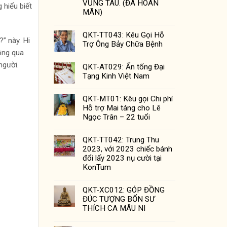
VŨNG TÀU. (ĐÃ HOÀN
hiểu biết
MÃN)
QKT-TT043: Kêu Gọi Hỗ
?” này. Hi
Trợ Ông Bảy Chữa Bệnh
ông qua
người.
QKT-AT029: Ấn tống Đại
Tạng Kinh Việt Nam
QKT-MT01: Kêu gọi Chi phí
Hỗ trợ Mai táng cho Lê
Ngọc Trân – 22 tuổi
QKT-TT042: Trung Thu
2023, với 2023 chiếc bánh
đổi lấy 2023 nụ cười tại
KonTum
QKT-XC012: GÓP ĐỒNG
ĐÚC TƯỢNG BỔN SƯ
THÍCH CA MÂU NI