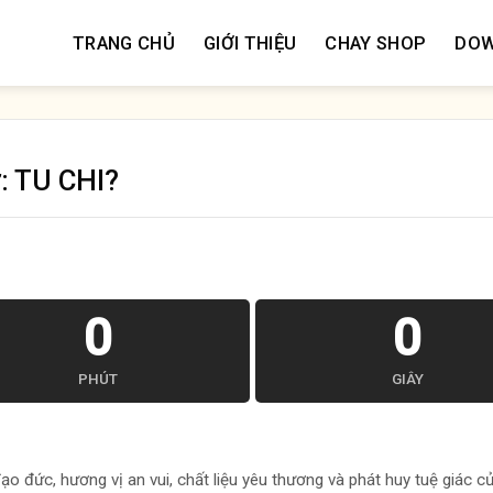
TRANG CHỦ
GIỚI THIỆU
CHAY SHOP
DO
: TU CHI?
0
0
PHÚT
GIÂY
o đức, hương vị an vui, chất liệu yêu thương và phát huy tuệ giác c