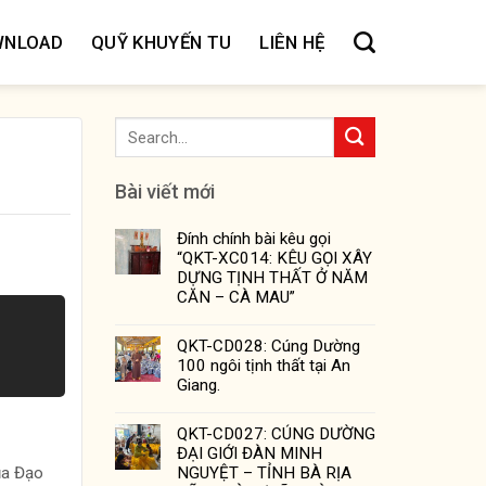
WNLOAD
QUỸ KHUYẾN TU
LIÊN HỆ
Bài viết mới
Đính chính bài kêu gọi
“QKT-XC014: KÊU GỌI XÂY
DỰNG TỊNH THẤT Ở NĂM
CĂN – CÀ MAU”
QKT-CD028: Cúng Dường
100 ngôi tịnh thất tại An
Giang.
QKT-CD027: CÚNG DƯỜNG
ĐẠI GIỚI ĐÀN MINH
NGUYỆT – TỈNH BÀ RỊA
ủa Đạo