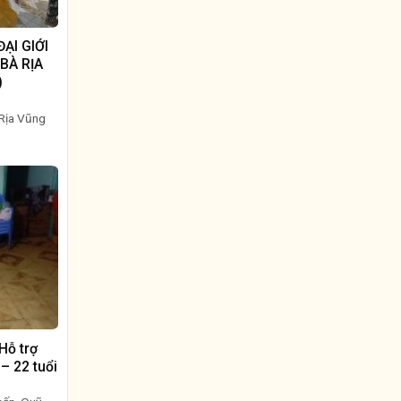
ẠI GIỚI
BÀ RỊA
)
 Rịa Vũng
Hỗ trợ
– 22 tuổi