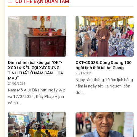
CÓ THỂ BẠN QUAN TÂM
Đính chính bài kêu gọi “QKT-
QKT-CD028: Cúng Dường 100
XC014: KÊU GỌI XÂY DỰNG
ngôi tịnh thất tại An Giang.
TỊNH THẤT Ở NĂM CĂN – CÀ
26/11/2023
MAU”
Ngày rằm tháng 10 âm lịch hằng
21/02/2024
năm là ngày tết Hạ Ngươn, còn
Nam Mô A Di Đà Phật. Ngày 9/2
đối...
và 17/2/2024, thầy Pháp Hạnh
có sử...