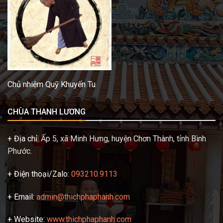
Chủ nhiệm Quỹ Khuyến Tu
CHÙA THANH LƯƠNG
+ Địa chỉ:
Ấp 5, xã Minh Hưng, huyện Chơn Thành, tỉnh Bình
Phước.
+ Điện thoại/Zalo:
093210.9113
+ Email:
admin@thichphaphanh.com
+ Website:
www.thichphaphanh.com