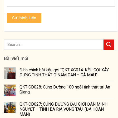
Bài viết mới
Đính chính bài kêu gọi “QKT-XC014: KÊU GỌI XÂY
DỰNG TỊNH THẤT Ở NĂM CĂN – CÀ MAU”
QKT-CD028: Cúng Dường 100 ngôi tịnh thất tại An
Giang.
QKT-CD027: CÚNG DƯỜNG ĐẠI GIỚI ĐÀN MINH
NGUYỆT – TỈNH BÀ RỊA VŨNG TÀU. (ĐÃ HOÀN
MÃN)