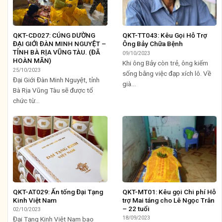
QKT-CD027: CÚNG DƯỜNG
QKT-TT043: Kêu Gọi Hỗ Trợ
ĐẠI GIỚI ĐÀN MINH NGUYỆT –
Ông Bảy Chữa Bệnh
TỈNH BÀ RỊA VŨNG TÀU. (ĐÃ
09/10/2023
HOÀN MÃN)
Khi ông Bảy còn trẻ, ông kiếm
25/10/2023
sống bằng việc đạp xích lô. Về
Đại Giới Đàn Minh Nguyệt, tỉnh
già...
Bà Rịa Vũng Tàu sẽ được tổ
chức từ...
QKT-AT029: Ấn tống Đại Tạng
QKT-MT01: Kêu gọi Chi phí Hỗ
Kinh Việt Nam
trợ Mai táng cho Lê Ngọc Trân
– 22 tuổi
02/10/2023
18/09/2023
Đại Tạng Kinh Việt Nam bao