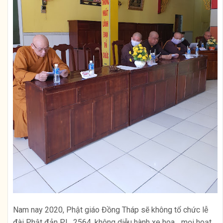
Nam nay 2020, Phật giáo Đồng Tháp sẽ không tổ chức lễ
đài Phật đản PL. 2564, không diễu hành xe hoa….mọi hoạt