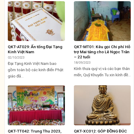
QKT-AT029: Ấn tống Đại Tạng
QKT-MT01: Kêu gọi Chi phí Hỗ
Kinh Việt Nam
trợ Mai táng cho Lê Ngọc Trân
– 22 tuổi
02/10/2023
18/09/2023
Đại Tạng Kinh Việt Nam bao
Kính thưa quý vị và các bạn thân
gồm toàn bộ các kinh điển Phật
mến, Quỹ Khuyến Tu xin kính đề...
giáo đã...
QKT-TT042: Trung Thu 2023,
QKT-XC012: GÓP ĐỒNG ĐÚC