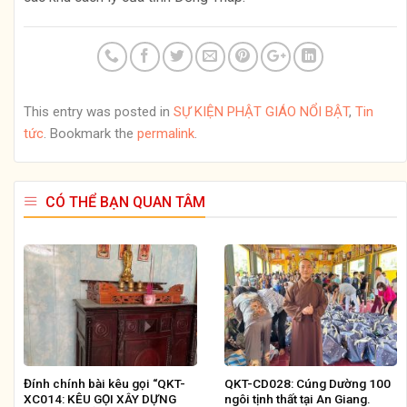
This entry was posted in
SỰ KIỆN PHẬT GIÁO NỔI BẬT
,
Tin
tức
. Bookmark the
permalink
.
CÓ THỂ BẠN QUAN TÂM
Đính chính bài kêu gọi “QKT-
QKT-CD028: Cúng Dường 100
XC014: KÊU GỌI XÂY DỰNG
ngôi tịnh thất tại An Giang.