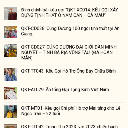
Đính chính bài kêu gọi “QKT-XC014: KÊU GỌI XÂY
DỰNG TỊNH THẤT Ở NĂM CĂN – CÀ MAU”
QKT-CD028: Cúng Dường 100 ngôi tịnh thất tại An
Giang.
QKT-CD027: CÚNG DƯỜNG ĐẠI GIỚI ĐÀN MINH
NGUYỆT – TỈNH BÀ RỊA VŨNG TÀU. (ĐÃ HOÀN
MÃN)
QKT-TT043: Kêu Gọi Hỗ Trợ Ông Bảy Chữa Bệnh
QKT-AT029: Ấn tống Đại Tạng Kinh Việt Nam
QKT-MT01: Kêu gọi Chi phí Hỗ trợ Mai táng cho Lê
Ngọc Trân – 22 tuổi
QKT-TT042: Trung Thu 2023, với 2023 chiếc bánh