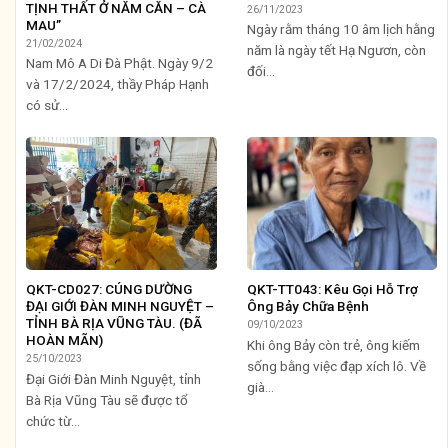
TỊNH THẤT Ở NĂM CĂN – CÀ
26/11/2023
MAU”
Ngày rằm tháng 10 âm lịch hằng
21/02/2024
năm là ngày tết Hạ Ngươn, còn
Nam Mô A Di Đà Phật. Ngày 9/2
đối...
và 17/2/2024, thầy Pháp Hạnh
có sử...
QKT-CD027: CÚNG DƯỜNG
QKT-TT043: Kêu Gọi Hỗ Trợ
ĐẠI GIỚI ĐÀN MINH NGUYỆT –
Ông Bảy Chữa Bệnh
TỈNH BÀ RỊA VŨNG TÀU. (ĐÃ
09/10/2023
HOÀN MÃN)
Khi ông Bảy còn trẻ, ông kiếm
25/10/2023
sống bằng việc đạp xích lô. Về
Đại Giới Đàn Minh Nguyệt, tỉnh
già...
Bà Rịa Vũng Tàu sẽ được tổ
chức từ...