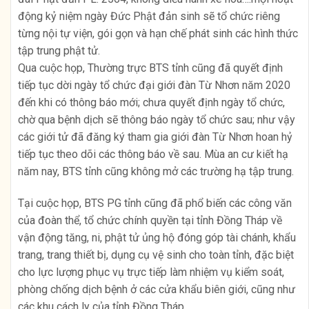
động kỷ niệm ngày Đức Phật đản sinh sẽ tổ chức riêng
từng nội tự viện, gói gọn và hạn chế phát sinh các hình thức
tập trung phật tử.
Qua cuộc họp, Thường trực BTS tỉnh cũng đã quyết định
tiếp tục dời ngày tổ chức đại giới đàn Từ Nhơn năm 2020
đến khi có thông báo mới; chưa quyết định ngày tổ chức,
chờ qua bệnh dịch sẽ thông báo ngày tổ chức sau; như vậy
các giới tử đã đăng ký tham gia giới đàn Từ Nhơn hoan hỷ
tiếp tục theo dõi các thông báo về sau. Mùa an cư kiết hạ
năm nay, BTS tỉnh cũng không mở các trường hạ tập trung.
Tại cuộc họp, BTS PG tỉnh cũng đã phổ biến các công văn
của đoàn thể, tổ chức chính quyền tại tỉnh Đồng Tháp về
vận động tăng, ni, phật tử ủng hộ đóng góp tài chánh, khẩu
trang, trang thiết bị, dụng cụ vệ sinh cho toàn tỉnh, đặc biệt
cho lực lượng phục vụ trực tiếp làm nhiệm vụ kiểm soát,
phòng chống dịch bệnh ở các cửa khẩu biên giới, cũng như
các khu cách ly của tỉnh Đồng Tháp.