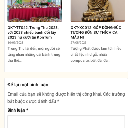
QKT-TT042: Trung Thu 2023,
QKT-XC012: GÓP ĐỒNG ĐÚC
với 2023 chiếc bánh đổi lấy
TƯỢNG BỔN SƯ THÍCH CA
2023 nụ cười tại KonTum
MÂU NI
16/09/2023
27/08/2023
Trung Thu lại đến, mọi người sẽ
Tượng Phật được làm từ nhiều
tặng nhau những cái bánh trung
chất liệu như gỗ, nhựa
thu thể...
composite, bột đá, đá...
Để lại một bình luận
Email của bạn sẽ không được hiển thị công khai.
Các trường
bắt buộc được đánh dấu
*
Bình luận
*