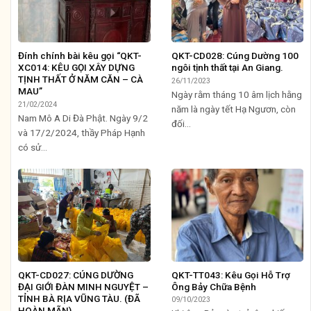
Đính chính bài kêu gọi “QKT-
QKT-CD028: Cúng Dường 100
XC014: KÊU GỌI XÂY DỰNG
ngôi tịnh thất tại An Giang.
TỊNH THẤT Ở NĂM CĂN – CÀ
26/11/2023
MAU”
Ngày rằm tháng 10 âm lịch hằng
21/02/2024
năm là ngày tết Hạ Ngươn, còn
Nam Mô A Di Đà Phật. Ngày 9/2
đối...
và 17/2/2024, thầy Pháp Hạnh
có sử...
QKT-CD027: CÚNG DƯỜNG
QKT-TT043: Kêu Gọi Hỗ Trợ
ĐẠI GIỚI ĐÀN MINH NGUYỆT –
Ông Bảy Chữa Bệnh
TỈNH BÀ RỊA VŨNG TÀU. (ĐÃ
09/10/2023
HOÀN MÃN)