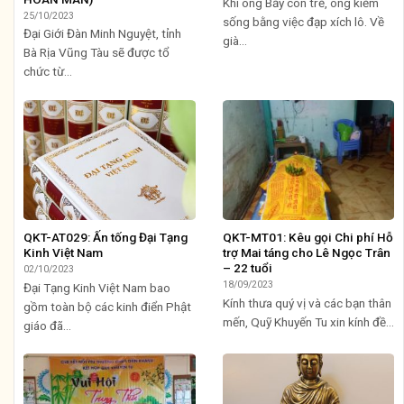
Khi ông Bảy còn trẻ, ông kiếm
25/10/2023
sống bằng việc đạp xích lô. Về
Đại Giới Đàn Minh Nguyệt, tỉnh
già...
Bà Rịa Vũng Tàu sẽ được tổ
chức từ...
QKT-AT029: Ấn tống Đại Tạng
QKT-MT01: Kêu gọi Chi phí Hỗ
Kinh Việt Nam
trợ Mai táng cho Lê Ngọc Trân
– 22 tuổi
02/10/2023
18/09/2023
Đại Tạng Kinh Việt Nam bao
Kính thưa quý vị và các bạn thân
gồm toàn bộ các kinh điển Phật
mến, Quỹ Khuyến Tu xin kính đề...
giáo đã...