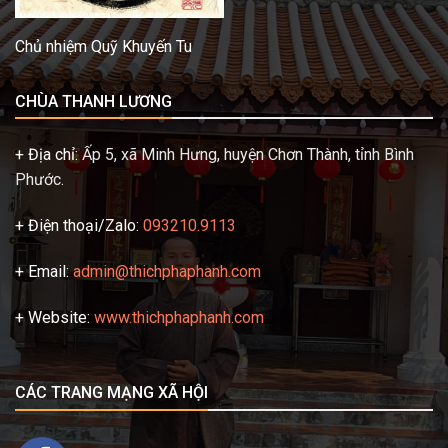
Chủ nhiệm Quỹ Khuyến Tu
CHÙA THANH LƯƠNG
+ Địa chỉ:
Ấp 5, xã Minh Hưng, huyện Chơn Thành, tỉnh Bình
Phước.
+ Điện thoại/Zalo:
093210.9113
+ Email:
admin@thichphaphanh.com
+ Website:
www.thichphaphanh.com
CÁC TRANG MẠNG XÃ HỘI