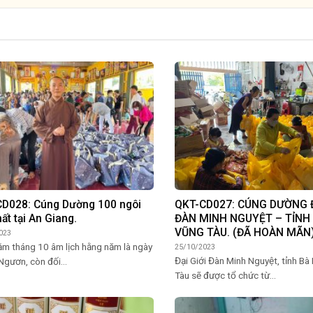
D028: Cúng Dường 100 ngôi
QKT-CD027: CÚNG DƯỜNG Đ
hất tại An Giang.
ĐÀN MINH NGUYỆT – TỈNH 
VŨNG TÀU. (ĐÃ HOÀN MÃN
023
ằm tháng 10 âm lịch hằng năm là ngày
25/10/2023
Đại Giới Đàn Minh Nguyệt, tỉnh Bà
Ngươn, còn đối...
Tàu sẽ được tổ chức từ...