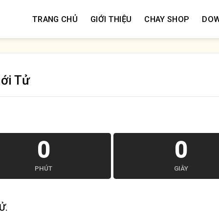
TRANG CHỦ
GIỚI THIỆU
CHAY SHOP
DO
ới Tử
0
0
PHÚT
GIÂY
Ử.