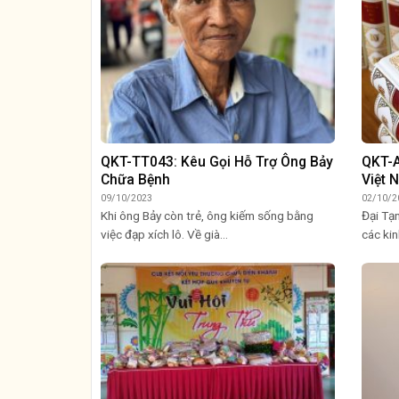
QKT-TT043: Kêu Gọi Hỗ Trợ Ông Bảy
QKT-A
Chữa Bệnh
Việt 
09/10/2023
02/10/2
Khi ông Bảy còn trẻ, ông kiếm sống bằng
Đại Tạ
việc đạp xích lô. Về già...
các kin