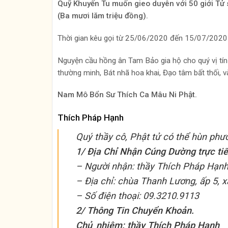
Quỹ Khuyến Tu muốn gieo duyên với 50 giới Tử s
(Ba mươi lăm triệu đồng).
Thời gian kêu gọi từ 25/06/2020 đến 15/07/2020
Nguyện cầu hồng ân Tam Bảo gia hộ cho quý vị tín 
thường minh, Bát nhã hoa khai, Đạo tâm bất thối, v
Nam Mô Bổn Sư Thích Ca Mâu Ni Phật.
Thích Pháp Hạnh
Quý thầy cô, Phật tử có thể hùn phư
1/ Địa Chỉ Nhận Cúng Dường trực tiế
– Người nhận: thầy Thích Pháp Hạnh
– Địa chỉ: chùa Thanh Lương, ấp 5,
– Số điện thoại: 09.3210.9113
2/ Thông Tin Chuyển Khoản.
Chủ_nhiệm: thầy Thích Pháp Hạnh