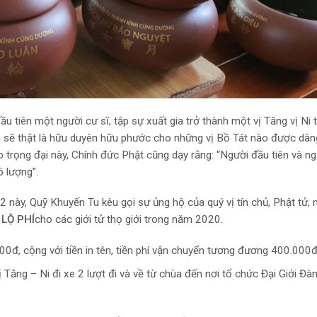
ầu tiên một người cư sĩ, tập sự xuất gia trở thành một vị Tăng vị Ni 
à sẽ thật là hữu duyên hữu phước cho những vị Bồ Tát nào được dâ
 trọng đại này, Chính đức Phật cũng dạy rằng: “Người đầu tiên và ng
 lượng”.
2 này, Quỹ Khuyến Tu kêu gọi sự ủng hộ của quý vị tín chủ, Phật tử,
à
LỘ PHÍ
cho các giới tử thọ giới trong năm 2020.
00đ, cộng với tiền in tên, tiền phí vận chuyển tương đương 400.000đ
 Tăng – Ni đi xe 2 lượt đi và về từ chùa đến nơi tổ chức Đại Giới Đàn