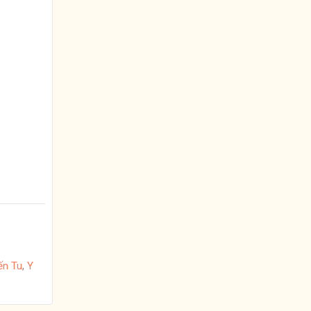
ến Tu
,
Y