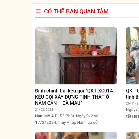
CÓ THỂ BẠN QUAN TÂM
Đính chính bài kêu gọi “QKT-XC014:
QKT-C
KÊU GỌI XÂY DỰNG TỊNH THẤT Ở
tịnh t
NĂM CĂN – CÀ MAU”
26/11/2
Ngày r
21/02/2024
Nam Mô A Di Đà Phật. Ngày 9/2 và
tết Hạ 
17/2/2024, thầy Pháp Hạnh có sử...