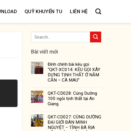
WNLOAD
QUỸ KHUYẾN TU
LIÊN HỆ
Bài viết mới
Đính chính bài kêu gọi
“QKT-XC014: KÊU GỌI XÂY
DỰNG TỊNH THẤT Ở NĂM
CĂN – CÀ MAU”
QKT-CD028: Cúng Dường
100 ngôi tịnh thất tại An
Giang.
QKT-CD027: CÚNG DƯỜNG
ĐẠI GIỚI ĐÀN MINH
NGUYỆT – TỈNH BÀ RỊA