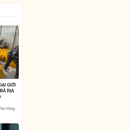
ẠI GIỚI
BÀ RỊA
)
 Rịa Vũng