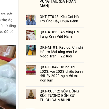
VŨNG TÀU. (ĐÃ HOÀN
MÃN)
trai bắt
QKT-TT043: Kêu Gọi Hỗ
 thọ đại
Trợ Ông Bảy Chữa Bệnh
ới tử tăng
ước đó dù
QKT-AT029: Ấn tống Đại
Tạng Kinh Việt Nam
QKT-MT01: Kêu gọi Chi phí
Hỗ trợ Mai táng cho Lê
Ngọc Trân – 22 tuổi
QKT-TT042: Trung Thu
2023, với 2023 chiếc bánh
đổi lấy 2023 nụ cười tại
KonTum
QKT-XC012: GÓP ĐỒNG
ĐÚC TƯỢNG BỔN SƯ
THÍCH CA MÂU NI