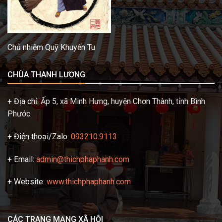
Chủ nhiệm Quỹ Khuyến Tu
CHÙA THANH LƯƠNG
+ Địa chỉ:
Ấp 5, xã Minh Hưng, huyện Chơn Thành, tỉnh Bình
Phước.
+ Điện thoại/Zalo:
093210.9113
+ Email:
admin@thichphaphanh.com
+ Website:
www.thichphaphanh.com
CÁC TRANG MẠNG XÃ HỘI