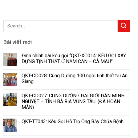
Bài viết mới
Đính chính bài kêu gọi “QKT-XC014: KÊU GỌI XÂY
DỰNG TỊNH THẤT Ở NĂM CĂN – CÀ MAU”
QKT-CD028: Cúng Dường 100 ngôi tịnh thất tại An
Giang.
QKT-CD027: CÚNG DƯỜNG ĐẠI GIỚI ĐÀN MINH
NGUYỆT – TỈNH BÀ RỊA VŨNG TÀU. (ĐÃ HOÀN
MÃN)
QKT-TT043: Kêu Gọi Hỗ Trợ Ông Bảy Chữa Bệnh