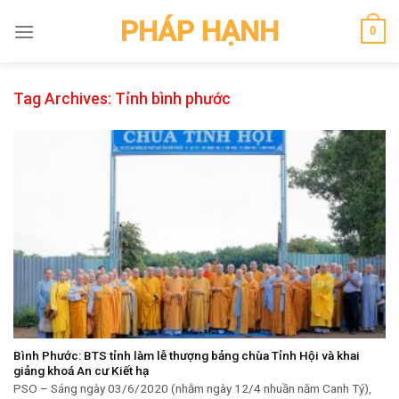
Skip
PHÁP HẠNH
0
to
content
Tag Archives:
Tỉnh bình phước
Bình Phước: BTS tỉnh làm lễ thượng bảng chùa Tỉnh Hội và khai
giảng khoá An cư Kiết hạ
PSO – Sáng ngày 03/6/2020 (nhằm ngày 12/4 nhuần năm Canh Tý),