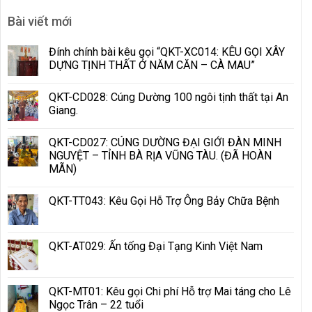
Bài viết mới
Đính chính bài kêu gọi “QKT-XC014: KÊU GỌI XÂY
DỰNG TỊNH THẤT Ở NĂM CĂN – CÀ MAU”
QKT-CD028: Cúng Dường 100 ngôi tịnh thất tại An
Giang.
QKT-CD027: CÚNG DƯỜNG ĐẠI GIỚI ĐÀN MINH
NGUYỆT – TỈNH BÀ RỊA VŨNG TÀU. (ĐÃ HOÀN
MÃN)
QKT-TT043: Kêu Gọi Hỗ Trợ Ông Bảy Chữa Bệnh
QKT-AT029: Ấn tống Đại Tạng Kinh Việt Nam
QKT-MT01: Kêu gọi Chi phí Hỗ trợ Mai táng cho Lê
Ngọc Trân – 22 tuổi