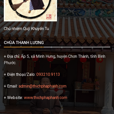
Chủ nhiệm Quỹ Khuyến Tu
CHÙA THANH LƯƠNG
+ Địa chỉ:
Ấp 5, xã Minh Hưng, huyện Chơn Thành, tỉnh Bình
Phước.
+ Điện thoại/Zalo:
093210.9113
+ Email:
admin@thichphaphanh.com
+ Website:
www.thichphaphanh.com