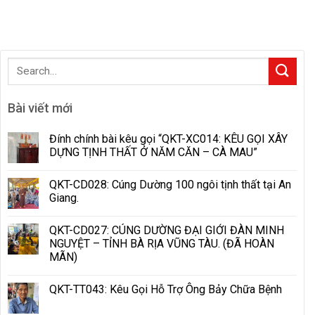
Bài viết mới
Đính chính bài kêu gọi “QKT-XC014: KÊU GỌI XÂY
DỰNG TỊNH THẤT Ở NĂM CĂN – CÀ MAU”
QKT-CD028: Cúng Dường 100 ngôi tịnh thất tại An
Giang.
QKT-CD027: CÚNG DƯỜNG ĐẠI GIỚI ĐÀN MINH
NGUYỆT – TỈNH BÀ RỊA VŨNG TÀU. (ĐÃ HOÀN
MÃN)
QKT-TT043: Kêu Gọi Hỗ Trợ Ông Bảy Chữa Bệnh