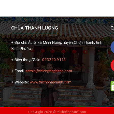
CHÙA THANH LƯƠNG
C
+ Địa chỉ:
Ấp 5, xã Minh Hưng, huyện Chơn Thành, tỉnh
Bình Phước.
+ Điện thoại/Zalo:
093210.9113
+ Email:
admin@thichphaphanh.com
+ Website:
www.thichphaphanh.com
Copyright 2026 ©
thichphaphanh.com