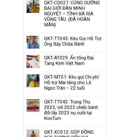
QKT-CD027: CÚNG DƯỜNG
ĐẠI GIỚI ĐÀN MINH
NGUYỆT – TỈNH BÀ RỊA
VŨNG TÀU. (ĐÃ HOÀN
MÃN)
QKT-TT043: Kêu Gọi Hỗ Trợ
Ông Bảy Chữa Bệnh
QKT-AT029: Ấn tống Đại
Tạng Kinh Việt Nam
QKT-MT01: Kêu gọi Chi phí
Hỗ trợ Mai táng cho Lê
Ngọc Trân – 22 tuổi
QKT-TT042: Trung Thu
2023, với 2023 chiếc bánh
đổi lấy 2023 nụ cười tại
KonTum
QKT-XC012: GÓP ĐỒNG