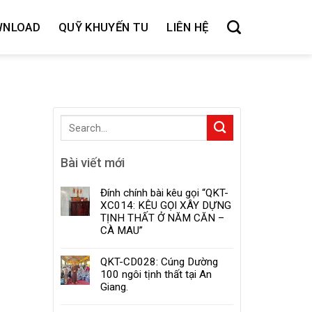
WNLOAD
QUỸ KHUYẾN TU
LIÊN HỆ
Bài viết mới
Đính chính bài kêu gọi “QKT-
XC014: KÊU GỌI XÂY DỰNG
TỊNH THẤT Ở NĂM CĂN –
CÀ MAU”
QKT-CD028: Cúng Dường
100 ngôi tịnh thất tại An
Giang.