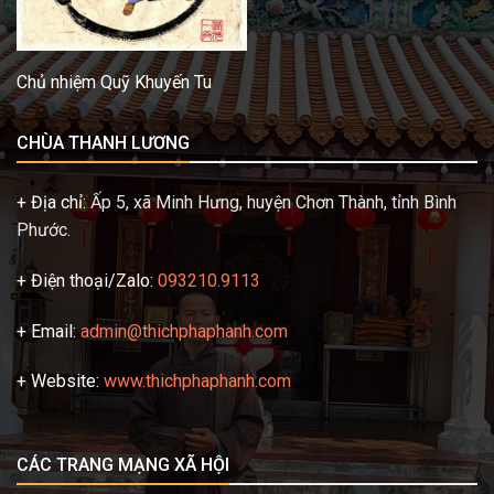
Chủ nhiệm Quỹ Khuyến Tu
CHÙA THANH LƯƠNG
+ Địa chỉ:
Ấp 5, xã Minh Hưng, huyện Chơn Thành, tỉnh Bình
Phước.
+ Điện thoại/Zalo:
093210.9113
+ Email:
admin@thichphaphanh.com
+ Website:
www.thichphaphanh.com
CÁC TRANG MẠNG XÃ HỘI