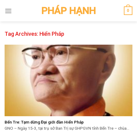
Skip
PHÁP HẠNH
0
to
content
Tag Archives:
Hiển Pháp
Bến Tre: Tạm dừng Đại giới đàn Hiển Pháp
GNO – Ngày 15-3, tại trụ sở Ban Trị sự GHPGVN tỉnh Bến Tre – chùa...