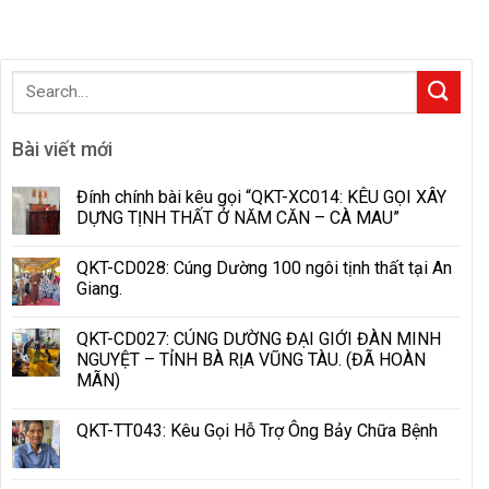
Bài viết mới
Đính chính bài kêu gọi “QKT-XC014: KÊU GỌI XÂY
DỰNG TỊNH THẤT Ở NĂM CĂN – CÀ MAU”
QKT-CD028: Cúng Dường 100 ngôi tịnh thất tại An
Giang.
QKT-CD027: CÚNG DƯỜNG ĐẠI GIỚI ĐÀN MINH
NGUYỆT – TỈNH BÀ RỊA VŨNG TÀU. (ĐÃ HOÀN
MÃN)
QKT-TT043: Kêu Gọi Hỗ Trợ Ông Bảy Chữa Bệnh