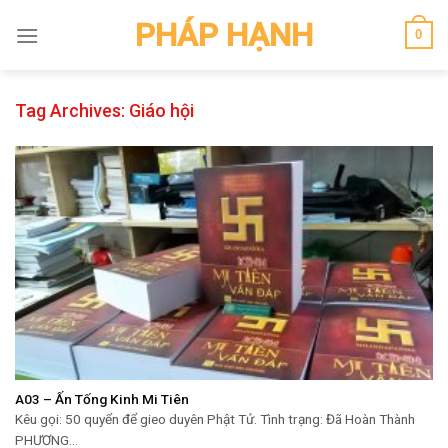
Skip
PHÁP HẠNH
0
to
content
Tag Archives:
Giáo hội
A03 – Ấn Tống Kinh Mi Tiên
Kêu gọi: 50 quyển để gieo duyên Phật Tử. Tình trạng: Đã Hoàn Thành
PHƯƠNG...