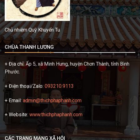
Chủ nhiệm Quỹ Khuyến Tu
CHÙA THANH LƯƠNG
+ Địa chỉ:
Ấp 5, xã Minh Hưng, huyện Chơn Thành, tỉnh Bình
Phước.
+ Điện thoại/Zalo:
093210.9113
+ Email:
admin@thichphaphanh.com
+ Website:
www.thichphaphanh.com
CÁC TRANG MẠNG XÃ HỘI