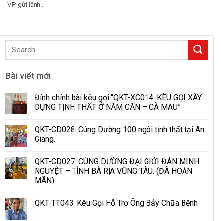
VP gửi lãnh...
Bài viết mới
Đính chính bài kêu gọi “QKT-XC014: KÊU GỌI XÂY
DỰNG TỊNH THẤT Ở NĂM CĂN – CÀ MAU”
QKT-CD028: Cúng Dường 100 ngôi tịnh thất tại An
Giang.
QKT-CD027: CÚNG DƯỜNG ĐẠI GIỚI ĐÀN MINH
NGUYỆT – TỈNH BÀ RỊA VŨNG TÀU. (ĐÃ HOÀN
MÃN)
QKT-TT043: Kêu Gọi Hỗ Trợ Ông Bảy Chữa Bệnh