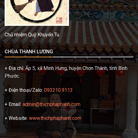
Chủ nhiệm Quỹ Khuyến Tu
CHÙA THANH LƯƠNG
+ Địa chỉ:
Ấp 5, xã Minh Hưng, huyện Chơn Thành, tỉnh Bình
Phước.
+ Điện thoại/Zalo:
093210.9113
+ Email:
admin@thichphaphanh.com
+ Website:
www.thichphaphanh.com