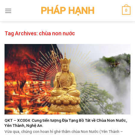
Skip
PHÁP HẠNH
0
to
content
Tag Archives:
chùa non nước
QKT – XC004: Cung tiến tượng Địa Tạng Bồ Tát về Chùa Non Nước,
Yên Thành, Nghệ An.
Vừa qua, chúng con hoan hỉ ghé thăm chùa Non Nước (Yên Thành –