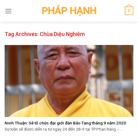
Skip
PHÁP HẠNH
0
to
content
Tag Archives:
Chùa Diệu Nghiêm
Ninh Thuận: Sẽ tổ chức đại giới đàn Bảo Tạng tháng 9 năm 2020
Sự kiện sẽ được diễn ra từ ngày 24 đến 28-9 tại TP.Phan Rang –...