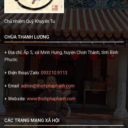
Chủ nhiệm Quỹ Khuyến Tu
CHÙA THANH LƯƠNG
+ Địa chỉ:
Ấp 5, xã Minh Hưng, huyện Chơn Thành, tỉnh Bình
Phước.
+ Điện thoại/Zalo:
093210.9113
+ Email:
admin@thichphaphanh.com
+ Website:
www.thichphaphanh.com
CÁC TRANG MẠNG XÃ HỘI