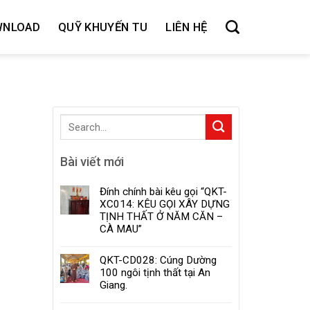
WNLOAD
QUỸ KHUYẾN TU
LIÊN HỆ
Bài viết mới
Đính chính bài kêu gọi “QKT-
XC014: KÊU GỌI XÂY DỰNG
TỊNH THẤT Ở NĂM CĂN –
CÀ MAU”
QKT-CD028: Cúng Dường
100 ngôi tịnh thất tại An
Giang.