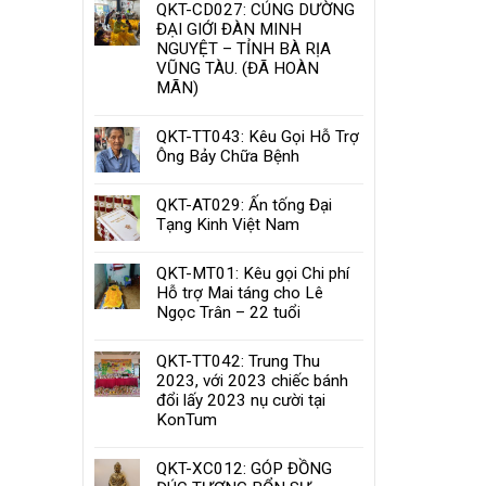
QKT-CD027: CÚNG DƯỜNG
ĐẠI GIỚI ĐÀN MINH
NGUYỆT – TỈNH BÀ RỊA
VŨNG TÀU. (ĐÃ HOÀN
MÃN)
QKT-TT043: Kêu Gọi Hỗ Trợ
Ông Bảy Chữa Bệnh
QKT-AT029: Ấn tống Đại
Tạng Kinh Việt Nam
QKT-MT01: Kêu gọi Chi phí
Hỗ trợ Mai táng cho Lê
Ngọc Trân – 22 tuổi
QKT-TT042: Trung Thu
2023, với 2023 chiếc bánh
đổi lấy 2023 nụ cười tại
KonTum
QKT-XC012: GÓP ĐỒNG