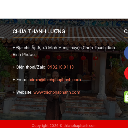
CHÙA THANH LƯƠNG
C
+ Địa chỉ:
Ấp 5, xã Minh Hưng, huyện Chơn Thành, tỉnh
Bình Phước.
+ Điện thoại/Zalo:
093210.9113
+ Email:
admin@thichphaphanh.com
+ Website:
www.thichphaphanh.com
Copyright 2026 ©
thichphaphanh.com