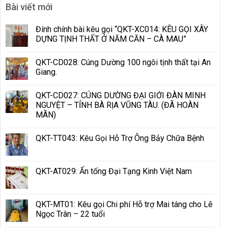
Bài viết mới
Đính chính bài kêu gọi “QKT-XC014: KÊU GỌI XÂY
DỰNG TỊNH THẤT Ở NĂM CĂN – CÀ MAU”
QKT-CD028: Cúng Dường 100 ngôi tịnh thất tại An
Giang.
QKT-CD027: CÚNG DƯỜNG ĐẠI GIỚI ĐÀN MINH
NGUYỆT – TỈNH BÀ RỊA VŨNG TÀU. (ĐÃ HOÀN
MÃN)
QKT-TT043: Kêu Gọi Hỗ Trợ Ông Bảy Chữa Bệnh
QKT-AT029: Ấn tống Đại Tạng Kinh Việt Nam
QKT-MT01: Kêu gọi Chi phí Hỗ trợ Mai táng cho Lê
Ngọc Trân – 22 tuổi