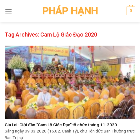
Skip
PHÁP HẠNH
0
to
content
Tag Archives:
Cam Lộ Giác Đạo 2020
Gia Lai: Giới đàn “Cam Lộ Giác Đạo” tổ chức tháng 11-2020
Sáng ngày 09.03.2020 (16.02. Canh Tý), chư Tôn đức Ban Thường trực
Ban Trị sự...