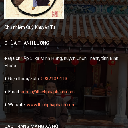
Chủ nhiệm Quỹ Khuyến Tu
CHÙA THANH LƯƠNG
+ Địa chỉ:
Ấp 5, xã Minh Hưng, huyện Chơn Thành, tỉnh Bình
Phước.
+ Điện thoại/Zalo:
093210.9113
+ Email:
admin@thichphaphanh.com
+ Website:
www.thichphaphanh.com
CÁC TRANG MẠNG XÃ HỘI