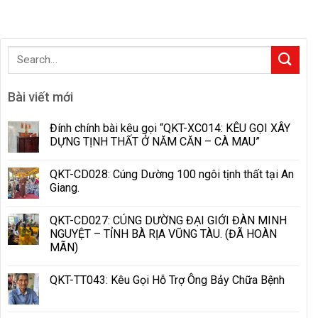
Bài viết mới
Đính chính bài kêu gọi “QKT-XC014: KÊU GỌI XÂY
DỰNG TỊNH THẤT Ở NĂM CĂN – CÀ MAU”
QKT-CD028: Cúng Dường 100 ngôi tịnh thất tại An
Giang.
QKT-CD027: CÚNG DƯỜNG ĐẠI GIỚI ĐÀN MINH
NGUYỆT – TỈNH BÀ RỊA VŨNG TÀU. (ĐÃ HOÀN
MÃN)
QKT-TT043: Kêu Gọi Hỗ Trợ Ông Bảy Chữa Bệnh