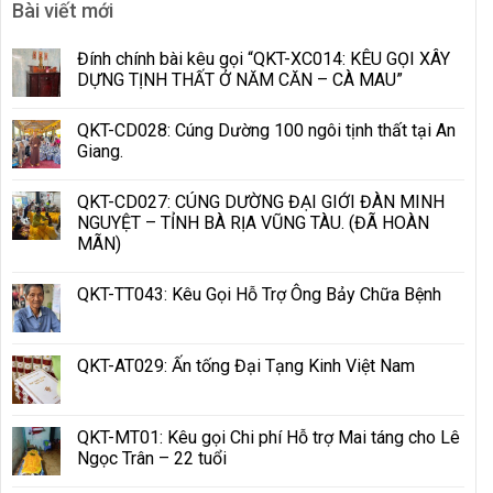
Bài viết mới
Đính chính bài kêu gọi “QKT-XC014: KÊU GỌI XÂY
DỰNG TỊNH THẤT Ở NĂM CĂN – CÀ MAU”
QKT-CD028: Cúng Dường 100 ngôi tịnh thất tại An
Giang.
QKT-CD027: CÚNG DƯỜNG ĐẠI GIỚI ĐÀN MINH
NGUYỆT – TỈNH BÀ RỊA VŨNG TÀU. (ĐÃ HOÀN
MÃN)
QKT-TT043: Kêu Gọi Hỗ Trợ Ông Bảy Chữa Bệnh
QKT-AT029: Ấn tống Đại Tạng Kinh Việt Nam
QKT-MT01: Kêu gọi Chi phí Hỗ trợ Mai táng cho Lê
Ngọc Trân – 22 tuổi