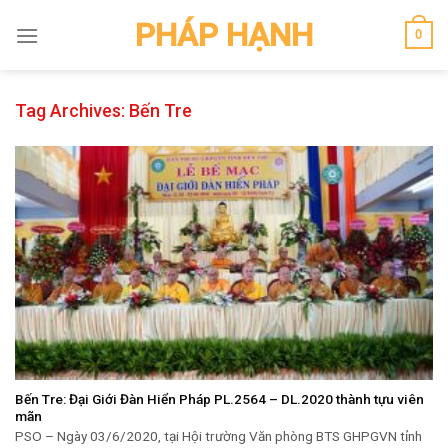
Skip
PHÁP HẠNH
0
to
content
Tag Archives:
Bến Tre
Bến Tre: Đại Giới Đàn Hiển Pháp PL.2564 – DL.2020 thành tựu viên
mãn
PSO – Ngày 03/6/2020, tại Hội trường Văn phòng BTS GHPGVN tỉnh